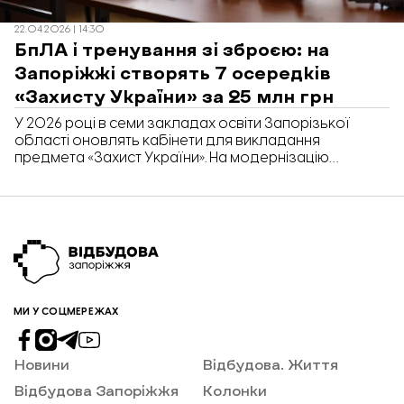
22.04.2026 | 14:30
БпЛА і тренування зі зброєю: на
Запоріжжі створять 7 осередків
«Захисту України» за 25 млн грн
У 2026 році в семи закладах освіти Запорізької
області оновлять кабінети для викладання
предмета «Захист України». На модернізацію
передбачено 25,5 млн грн. Про це йдеться у
розпорядженні голови Запорізької обласної
військової адміністрації.
МИ У СОЦМЕРЕЖАХ
Новини
Відбудова. Життя
Відбудова Запоріжжя
Колонки