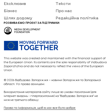
Ексклюзив
Тексти
Бізнес
Про нас
Шлях додому
Редакційна політика
РОЗВИВАЄМО ПРОЕКТ ЗА ПІДТРИМКИ:
This website was created and maintained with the financial support of
the European Union. Its contents are the sole responsibility of Vidbudova
Zaporizhzhia and do not necessarily reflect the views of the European
Union.
© 2026
Відбудова. Запоріжжя – новини Запоріжжя та Запорізької
області. Усі права захищені.
Викориcтання матеріалів сайту лише за умови посилання (для
інтернет-видань - гіперпосилання) на "Відбудова. Запоріжжя" не
нижче третього абзацу.
Права та Інформація, щоб в нас все було добре.