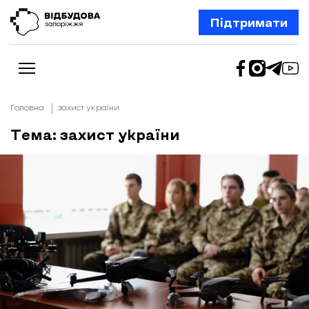
Підтримати
Головна
захист україни
Тема: захист україни
Новини
Відбудова Запоріжжя
Ексклюзив
Бізнес
Шлях додому
Відбудова. Життя
Колонки
Про нас
Редакційна політика