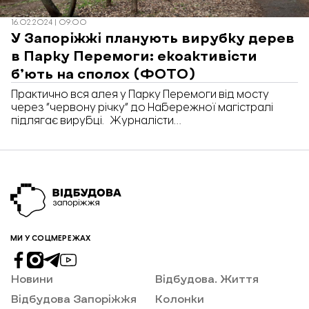
16.02.2024 | 09:00
У Запоріжжі планують вирубку дерев
в Парку Перемоги: екоактивісти
б’ють на сполох (ФОТО)
Практично вся алея у Парку Перемоги від мосту
через “червону річку” до Набережної магістралі
підлягає вирубці. Журналісти
“Відбудова.Запоріжжя” поспілкувалися із
екоактивісткою Ольгою Сладковою, яка
намагається власними силами вплинути на ситуацію,
та просить запорожців подавати скарги з приводу
нещадної вирубки дерев. Ольга розповіла, що про
вирубку дерев у парку відпочинку вперше дізналася
з публікації запорізького письменника-журналіста,
[…]
МИ У СОЦМЕРЕЖАХ
Новини
Відбудова. Життя
Відбудова Запоріжжя
Колонки