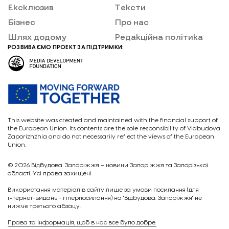
Ексклюзив
Тексти
Бізнес
Про нас
Шлях додому
Редакційна політика
РОЗВИВАЄМО ПРОЕКТ ЗА ПІДТРИМКИ:
This website was created and maintained with the financial support of
the European Union. Its contents are the sole responsibility of Vidbudova
Zaporizhzhia and do not necessarily reflect the views of the European
Union.
© 2026
Відбудова. Запоріжжя – новини Запоріжжя та Запорізької
області. Усі права захищені.
Викориcтання матеріалів сайту лише за умови посилання (для
інтернет-видань - гіперпосилання) на "Відбудова. Запоріжжя" не
нижче третього абзацу.
Права та Інформація, щоб в нас все було добре.