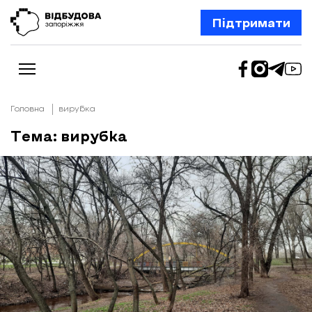
Підтримати
Головна
вирубка
Тема: вирубка
Новини
Відбудова Запоріжжя
Ексклюзив
Бізнес
Шлях додому
Відбудова. Життя
Колонки
Про нас
Редакційна політика