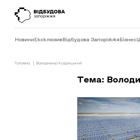
Новини
Ексклюзив
Відбудова Запоріжжя
Бізнес
Ш
Головна
Володимир Кудрицький
Тема: Волод