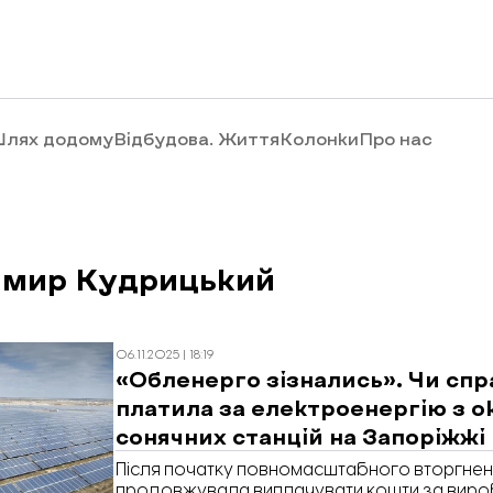
лях додому
Відбудова. Життя
Колонки
Про нас
имир Кудрицький
06.11.2025 | 18:19
«Обленерго зізнались». Чи спр
платила за електроенергію з 
сонячних станцій на Запоріжжі
Після початку повномасштабного вторгнен
продовжувала виплачувати кошти за виро