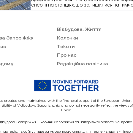
енергії на станціях, що залишилися на тим
території Запорізької області. При цьому ц
фактично не потрапляла до української е
зруйновані та відключені лінії електроперед
розповів колишній очільник «Укренерго» В
Відбудова. Життя
ва Запоріжжя
Колонки
ив
Тексти
Про нас
одому
Редакційна політика
as created and maintained with the financial support of the European Union. I
nsibility of Vidbudova Zaporizhzhia and do not necessarily reflect the views 
Union.
ідбудова. Запоріжжя – новини Запоріжжя та Запорізької області. Усі права
 матеріалів сайту лише за умови посилання (для інтернет-видань - гіпер