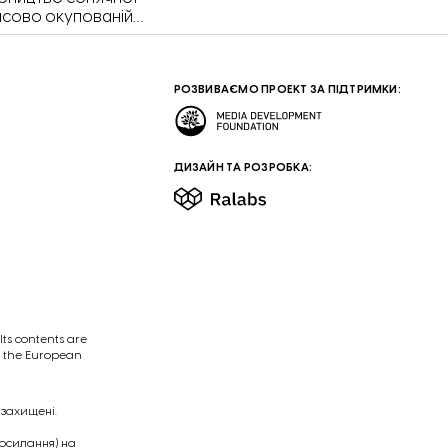
часово окупованій
я електроенергія
нергосистеми через
ач. Про це в інтерв’ю
РОЗВИВАЄМО ПРОЕКТ ЗА ПІДТРИМКИ:
олодимир Кудрицький.
ДИЗАЙН ТА РОЗРОБКА:
ts contents are
of the European
 захищені.
посилання) на