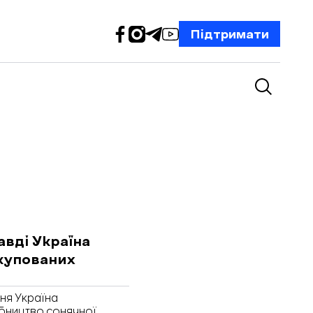
Підтримати
авді Україна
окупованих
ня Україна
бництво сонячної