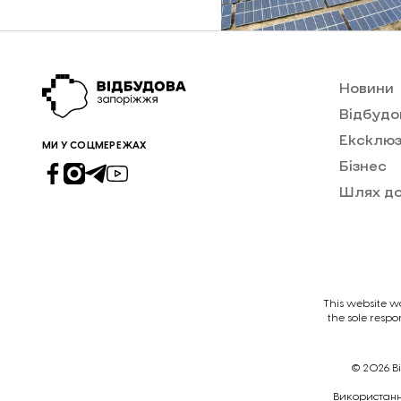
Новини
Відбудо
Ексклюз
МИ У СОЦМЕРЕЖАХ
Бізнес
Шлях д
This website w
the sole respo
© 2026
В
Викориcтання