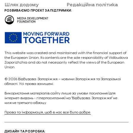
Шлях додому
Редакційна політика
РОЗВИВАЄМО ПРОЕКТ ЗА ПІДТРИМКИ:
This website was created and maintained with the financial support of
the European Union. Its contents are the sole responsibility of Vidbudova
Zaporizhzhia and do not necessarily reflect the views of the European
Union.
© 2026
Відбудова. Запоріжжя – новини Запоріжжя та Запорізької
області. Усі права захищені.
Викориcтання матеріалів сайту лише за умови посилання (для
інтернет-видань - гіперпосилання) на "Відбудова. Запоріжжя" не
нижче третього абзацу.
Права та Інформація, щоб в нас все було добре.
ДИЗАЙН ТА РОЗРОБКА: