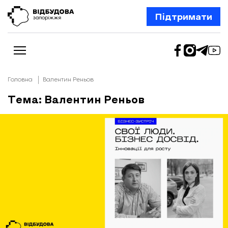
Підтримати
Головна
Валентин Реньов
Тема: Валентин Реньов
Новини
Відбудова Запоріжжя
Ексклюзив
Бізнес
Шлях додому
Відбудова. Життя
Колонки
Про нас
Редакційна політика