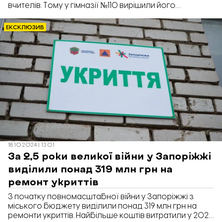
вчителів. Тому у гімназії №110 вирішили його
облаштувати, аби працювати у змішаному форматі.
Про це у коментарі «Відбудові. Запоріжжя» розповів
ЕКСКЛЮЗИВ
директор гімназії №110 Аркадій Демченко.
18.10.2024 | 13:01
За 2,5 роки великої війни у Запоріжжі
виділили понад 319 млн грн на
ремонт укриттів
З початку повномасштабної війни у Запоріжжі з
міського бюджету виділили понад 319 млн грн на
ремонти укриттів. Найбільше коштів витратили у 2023