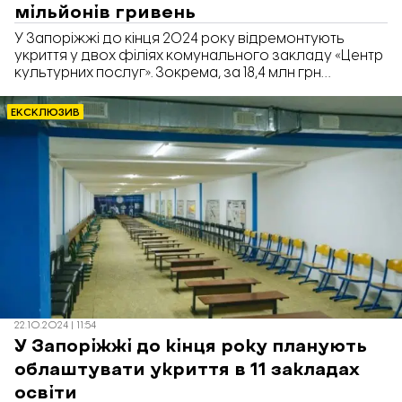
мільйонів гривень
У Запоріжжі до кінця 2024 року відремонтують
укриття у двох філіях комунального закладу «Центр
культурних послуг». Зокрема, за 18,4 млн грн
відновлять укриття в палаці культури «Хортицький»,
на базі якого зʼявиться ще один Незламний хаб. Про
ЕКСКЛЮЗИВ
це повідомив Департамент культури і туризму
Запорізької міської ради у відповіді на
інформаційний запит «Відбудови. Запоріжжя».
22.10.2024 | 11:54
У Запоріжжі до кінця року планують
облаштувати укриття в 11 закладах
освіти