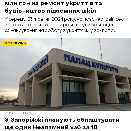
млн грн на ремонт укриттів та
будівництво підземних шкіл
У середу, 23 жовтня 2024 року, на позачерговій сесії
Запорізької міської ради розглянули розподіл
фінансування на роботу з укриттями у закладах
освіти Запоріжжя. Депутати підтримали виділення та
розподіл понад 290 млн грн на ремонт та
ЕКСКЛЮЗИВ
будівництво укриттів у навчальних закладах.
22.10.2024 | 13:46
У Запоріжжі планують облаштувати
ще один Незламний хаб за 18