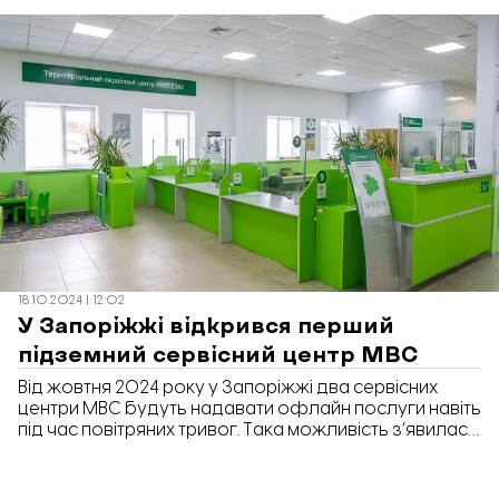
році. Про це повідомив Департамент фінансової та
бюджетної політики Запорізької міської ради у
відповіді на інформаційний запит «Відбудови.
Запоріжжя».
18.10.2024 | 12:02
У Запоріжжі відкрився перший
підземний сервісний центр МВС
Від жовтня 2024 року у Запоріжжі два сервісних
центри МВС будуть надавати офлайн послуги навіть
під час повітряних тривог. Така можливість з’явилась
завдяки новому укриттю.