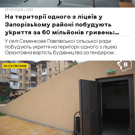
29.10.2024 | 13:53
На території одного з ліцеїв у
Запорізькому районі побудують
укриття за 60 мільйонів гривень:
деталі
У селі Семенкове Павлівської сільської ради
побудують укриття на території одного з ліцею.
Орієнтовна вартість будівництва за тендером
складає 60,6 млн грн. Про це повідомляє
«Відбудова.Запоріжжя» з посиланням на систему
ЕКСКЛЮЗИВ
електронних закупівель «Prozorro».