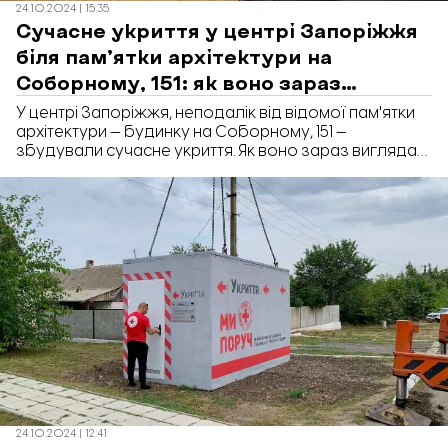
24.10.2024 | 15:35
Сучасне укриття у центрі Запоріжжя
біля пам’ятки архітектури на
Соборному, 151: як воно зараз
виглядає. ФОТО
У центрі Запоріжжя, неподалік від відомої пам'ятки
архітектури — будинку на Соборному, 151 —
збудували сучасне укриття. Як воно зараз виглядає
- у репортажі «Відбудови. Запоріжжя».
24.10.2024 | 12:41