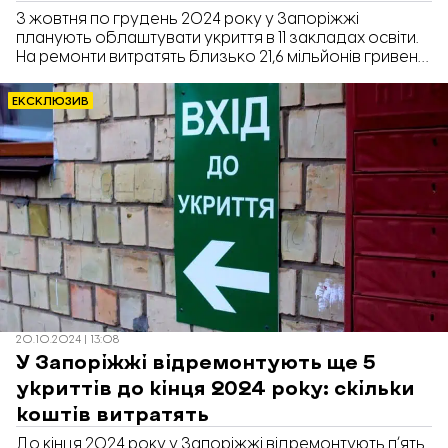
З жовтня по грудень 2024 року у Запоріжжі
планують облаштувати укриття в 11 закладах освіти.
На ремонти витратять близько 21,6 мільйонів гривень,
про що повідомив Департамент освіти і науки
Запорізької міської ради у відповіді на
ЕКСКЛЮЗИВ
інформаційний запит «Відбудови. Запоріжжя».
20.10.2024 | 13:08
У Запоріжжі відремонтують ще 5
укриттів до кінця 2024 року: скільки
коштів витратять
До кінця 2024 року у Запоріжжі відремонтують пʼять