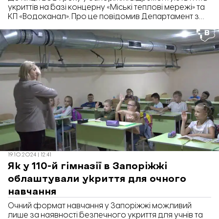
укриттів на базі концерну «Міські теплові мережі» та
КП «Водоканал». Про це повідомив Департамент з
питань ефективної роботи та розвитку комунальних
підприємств Запорізької міської ради у відповіді на
інформаційний запит «Відбудови. Запоріжжя».
19.10.2024 | 12:41
Як у 110-й гімназії в Запоріжжі
облаштували укриття для очного
навчання
Очний формат навчання у Запоріжжі можливий
лише за наявності безпечного укриття для учнів та