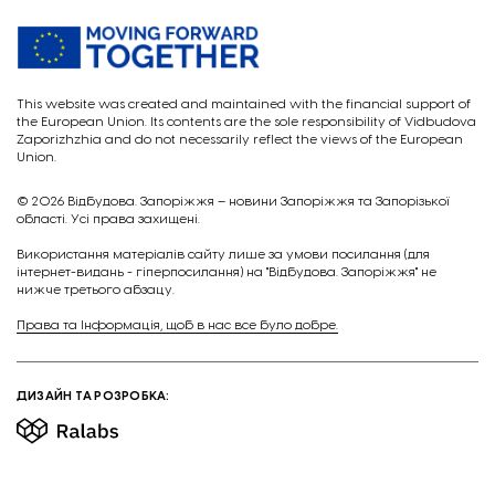
This website was created and maintained with the financial support of
the European Union. Its contents are the sole responsibility of Vidbudova
Zaporizhzhia and do not necessarily reflect the views of the European
Union.
© 2026
Відбудова. Запоріжжя – новини Запоріжжя та Запорізької
області. Усі права захищені.
Викориcтання матеріалів сайту лише за умови посилання (для
інтернет-видань - гіперпосилання) на "Відбудова. Запоріжжя" не
нижче третього абзацу.
Права та Інформація, щоб в нас все було добре.
ДИЗАЙН ТА РОЗРОБКА: