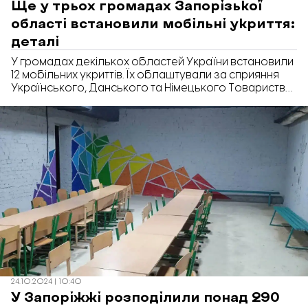
Ще у трьох громадах Запорізької
області встановили мобільні укриття:
деталі
У громадах декількох областей України встановили
12 мобільних укриттів. Їх облаштували за сприяння
Українського, Данського та Німецького Товариств
Червоного Хреста. Нові укриття з’явилися у
Тернуватській, Біленківській та
Новоолександрівській громадах Запорізької
області.
24.10.2024 | 10:40
У Запоріжжі розподілили понад 290