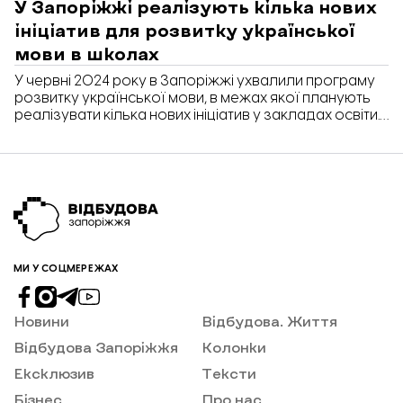
У Запоріжжі реалізують кілька нових
ініціатив для розвитку української
мови в школах
У червні 2024 року в Запоріжжі ухвалили програму
розвитку української мови, в межах якої планують
реалізувати кілька нових ініціатив у закладах освіти.
Про це розповів заступник директора департаменту
освіти і науки ЗМР Андрій Хмельницький на публічній
дискусії «(Не)російськомовне Запоріжжя: як ми
українізуємося і чому це на часі».
МИ У СОЦМЕРЕЖАХ
Новини
Відбудова. Життя
Відбудова Запоріжжя
Колонки
Ексклюзив
Тексти
Бізнес
Про нас