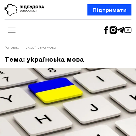
Підтримати
Головна
українська мова
Тема: українська мова
Новини
Відбудова Запоріжжя
Ексклюзив
Бізнес
Шлях додому
Відбудова. Життя
Колонки
Про нас
Редакційна політика