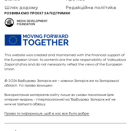
Шлях додому
Редакційна політика
РОЗВИВАЄМО ПРОЕКТ ЗА ПІДТРИМКИ:
This website was created and maintained with the financial support of
the European Union. Its contents are the sole responsibility of Vidbudova
Zaporizhzhia and do not necessarily reflect the views of the European
Union.
© 2026
Відбудова. Запоріжжя – новини Запоріжжя та Запорізької
області. Усі права захищені.
Викориcтання матеріалів сайту лише за умови посилання (для
інтернет-видань - гіперпосилання) на "Відбудова. Запоріжжя" не
нижче третього абзацу.
Права та Інформація, щоб в нас все було добре.