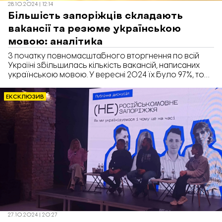
28.10.2024 | 12:14
Більшість запоріжців складають
вакансії та резюме українською
мовою: аналітика
З початку повномасштабного вторгнення по всій
Україні збільшилась кількість вакансій, написаних
українською мовою. У вересні 2024 їх було 97%, тоді
як минулоріч – 95%, а у вересні 2022 року – 88%.
Серед них і Запорізька область.
ЕКСКЛЮЗИВ
27.10.2024 | 20:27