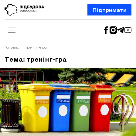
Підтримати
Головна
тренінг-гра
Тема: тренінг-гра
Новини
Відбудова Запоріжжя
Ексклюзив
Бізнес
Шлях додому
Відбудова. Життя
Колонки
Про нас
Редакційна політика