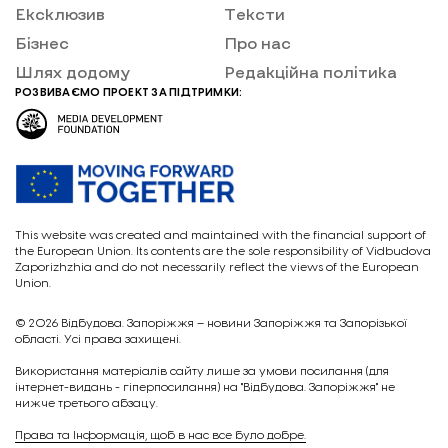
Ексклюзив
Тексти
Бізнес
Про нас
Шлях додому
Редакційна політика
РОЗВИВАЄМО ПРОЕКТ ЗА ПІДТРИМКИ:
This website was created and maintained with the financial support of
the European Union. Its contents are the sole responsibility of Vidbudova
Zaporizhzhia and do not necessarily reflect the views of the European
Union.
© 2026
Відбудова. Запоріжжя – новини Запоріжжя та Запорізької
області. Усі права захищені.
Викориcтання матеріалів сайту лише за умови посилання (для
інтернет-видань - гіперпосилання) на "Відбудова. Запоріжжя" не
нижче третього абзацу.
Права та Інформація, щоб в нас все було добре.