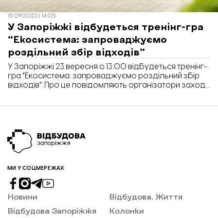
15.09.2023 | 14:05
У Запоріжжі відбудеться тренінг-гра
“Екосистема: запроваджуємо
роздільний збір відходів”
У Запоріжжі 23 вересня о 13:00 відбудеться тренінг-
гра “Екосистема: запроваджуємо роздільний збір
відходів“. Про це повідомляють організатори заходу
– ГО “Запоріжжя без сміття” та екотехнологічна
компанія “Гранік”. “Завдяки грі ви зможете
розібратись як запровадити роздільний збір
відходів у громаді, які перешкоди виникають у
процесі та як їх подолати. Це буде маленьким
кроком до впровадження роздільного […]
МИ У СОЦМЕРЕЖАХ
Новини
Відбудова. Життя
Відбудова Запоріжжя
Колонки