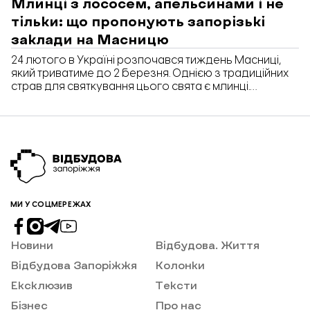
Млинці з лососем, апельсинами і не
тільки: що пропонують запорізькі
заклади на Масницю
24 лютого в Україні розпочався тиждень Масниці,
який триватиме до 2 березня. Однією з традиційних
страв для святкування цього свята є млинці.
«Відбудова. Життя» дізналася, які запорізькі заклади
приготували спеціальне «млинцеве» меню.
МИ У СОЦМЕРЕЖАХ
Новини
Відбудова. Життя
Відбудова Запоріжжя
Колонки
Ексклюзив
Тексти
Бізнес
Про нас