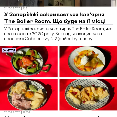
24.06.2025 | 16:21
У Запоріжжі закривається кав’ярня
The Boiler Room. Що буде на її місці
У Запоріжжі закриється кав'ярня The Boiler Room, яка
працювала з 2020 року. Заклад знаходився на
проспекті Соборному, 212 (район бульвару
Шевченка). Останній день роботи кав'ярні − 30
червня.
ЖИТТЯ
26.02.2025 | 17:01