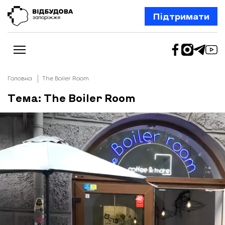
Підтримати
Головна
The Boiler Room
Тема: The Boiler Room
Новини
Відбудова Запоріжжя
Ексклюзив
Бізнес
Шлях додому
Відбудова. Життя
Колонки
Про нас
Редакційна політика