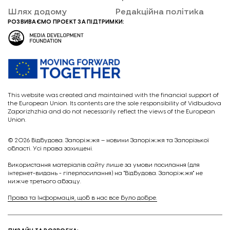
Шлях додому
Редакційна політика
РОЗВИВАЄМО ПРОЕКТ ЗА ПІДТРИМКИ:
This website was created and maintained with the financial support of
the European Union. Its contents are the sole responsibility of Vidbudova
Zaporizhzhia and do not necessarily reflect the views of the European
Union.
© 2026
Відбудова. Запоріжжя – новини Запоріжжя та Запорізької
області. Усі права захищені.
Викориcтання матеріалів сайту лише за умови посилання (для
інтернет-видань - гіперпосилання) на "Відбудова. Запоріжжя" не
нижче третього абзацу.
Права та Інформація, щоб в нас все було добре.