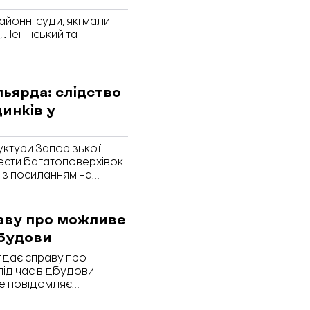
йонні суди, які мали
 Ленінський та
льярда: слідство
инків у
уктури Запорізької
шести багатоповерхівок.
 з посиланням на
раву про можливе
дбудови
ядає справу про
ід час відбудови
це повідомляє
праву в Єдиному