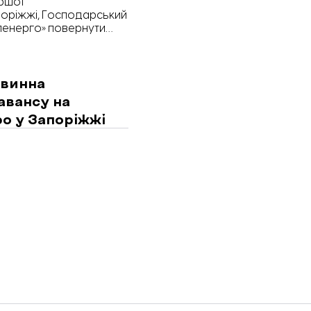
ершої
поріжжі, Господарський
ленерго» повернути
овинна
авансу на
о у Запоріжжі