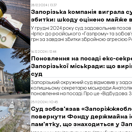
реєстрі судових рішень.
28.12.2024 | 13:37
Запорізька компанія виграла су
збитки: шкоду оцінено майже в
У грудні 2024 року суд задовольнив позов 
«Іртіс» до російського «Газпрому» та зобов’
грн за завдані збитки збройною агресією Р
«Відбудова. Запоріжжя» з посиланням на с
реєстрі судових рішень.
16.12.2024 | 12:44
Поновлення на посаді екс-секр
Запорізької міськради: що вир
суд
Запорізький окружний суд відмовив у задо
колишньому секретарю міськради Анатолі
поновлення на посаді. Про це «Відбудова.
з посиланням на рішення суду.
25.11.2024 | 10:45
Суд зобов’язав «Запоріжжяоб
повернути Фонду держмайна і
пам’ятку, що знаходиться у За