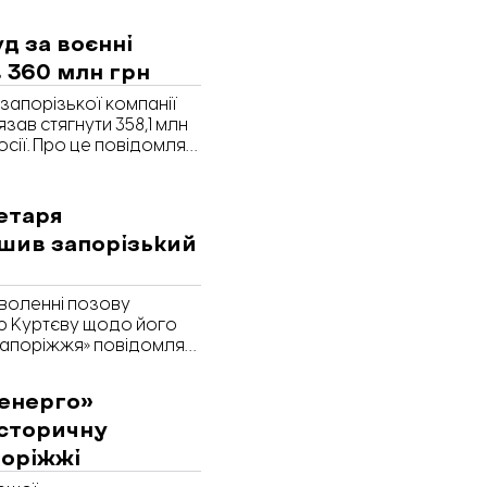
д за воєнні
 360 млн грн
запорізької компанії
язав стягнути 358,1 млн
осії. Про це повідомляє
праву в Єдиному
етаря
ішив запорізький
воленні позову
ю Куртєву щодо його
 Запоріжжя» повідомляє
ленерго»
сторичну
поріжжі