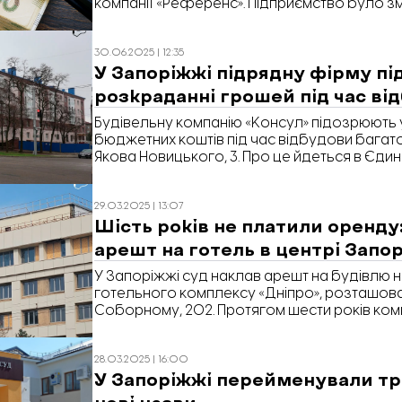
компанії «Референс». Підприємство було 
через окупацію Мелітополя. Про це йдетьс
судових рішень.
30.06.2025 | 12:35
У Запоріжжі підрядну фірму п
розкраданні грошей під час ві
Будівельну компанію «Консул» підозрюють 
бюджетних коштів під час відбудови багато
Якова Новицького, 3. Про це йдеться в Єди
рішень, передає «Відбудова. Запоріжжя».
29.03.2025 | 13:07
Шість років не платили оренду
арешт на готель в центрі Запо
У Запоріжжі суд наклав арешт на будівлю
готельного комплексу «Дніпро», розташова
Соборному, 202. Протягом шести років ком
платила оренду Запорізькій міській раді. Ок
що фірма не переклала договір на оренду 
28.03.2025 | 16:00
користувалась нею незаконно. «Відбудова
У Запоріжжі перейменували тр
розповідає деталі справи та як зараз виг
готель.
нові назви