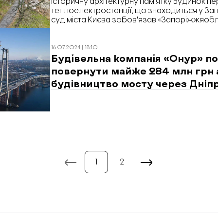
Історичну архітектурну пам’ятку Будинок п
теплоелектростанції, що знаходиться у За
суд міста Києва зобов'язав «Запоріжжяоб
Фонду держмайна.
16.07.2024 | 18:10
Будівельна компанія «Онур» п
повернути майже 284 млн грн 
будівництво мосту через Дніпр
1
2