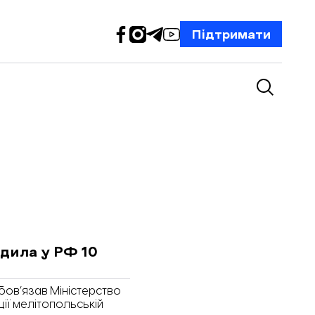
Підтримати
дила у РФ 10
бов’язав Міністерство
ції мелітопольській