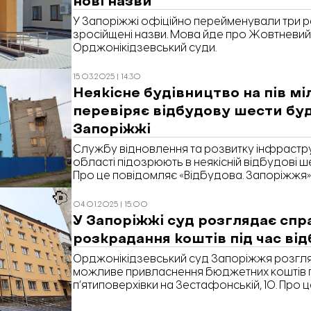
У Запоріжжі офіційно перейменували три ра
зросійщені назви. Мова йде про Жовтневий,
Орджонікідзевський суди.
15.03.2025 | 14:30
Неякісне будівництво на пів мі
перевіряє відбудову шести буд
Запоріжжі
Службу відновлення та розвитку інфрастр
області підозрюють в неякісній відбудові 
Про це повідомляє «Відбудова. Запоріжжя»
справу в Єдиному реєстрі судових рішень.
04.01.2025 | 15:00
У Запоріжжі суд розглядає сп
розкрадання коштів під час ві
Орджонікідзевський суд Запоріжжя розгл
можливе привласнення бюджетних коштів п
п’ятиповерхівки на Зестафонській, 10. Про 
«Відбудова. Запоріжжя» з посиланням на с