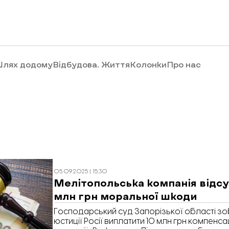
лях додому
Відбудова. Життя
Колонки
Про нас
05.09.2025 | 15:30
Мелітопольська компанія відсу
млн грн моральної шкоди
Господарський суд Запорізької області зо
юстиції Росії виплатити 10 млн грн компенса