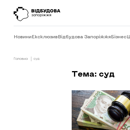
Новини
Ексклюзив
Відбудова Запоріжжя
Бізнес
Ш
Головна
суд
Тема: суд