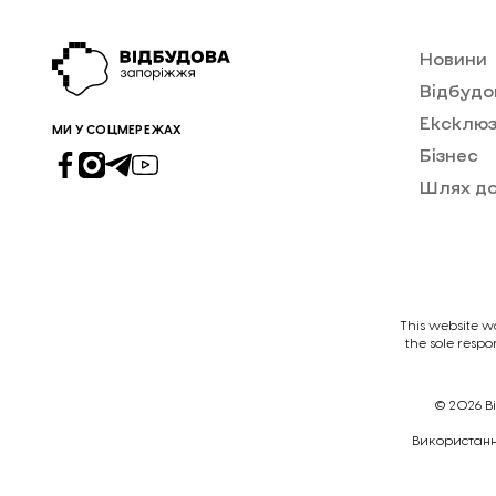
Новини
Відбудо
Ексклюз
МИ У СОЦМЕРЕЖАХ
Бізнес
Шлях д
This website w
the sole respo
© 2026
В
Викориcтання