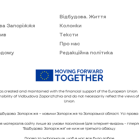
Відбудова. Життя
ва Запоріжжя
Колонки
ив
Тексти
Про нас
одому
Редакційна політика
as created and maintained with the financial support of the European Union. I
nsibility of Vidbudova Zaporizhzhia and do not necessarily reflect the views 
Union.
ідбудова. Запоріжжя – новини Запоріжжя та Запорізької області. Усі права
 матеріалів сайту лише за умови посилання (для інтернет-видань - гіпер
"Відбудова. Запоріжжя" не нижче третього абзацу.
Права та Інформація, щоб в нас все було добре.