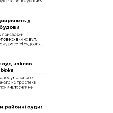
змушене релокуватися
я в Єдиному реєстрі
ідозрюють у
дбудови
у присвоєнні
поверхівки на вул.
ному реєстрі судових
: суд наклав
ріжжя
 недобудованого
ного на проспекті
панія-власник не
рім цього, з’ясувалось,
землі та
. Запоріжжя»
и районні суди:
лядає недобудований