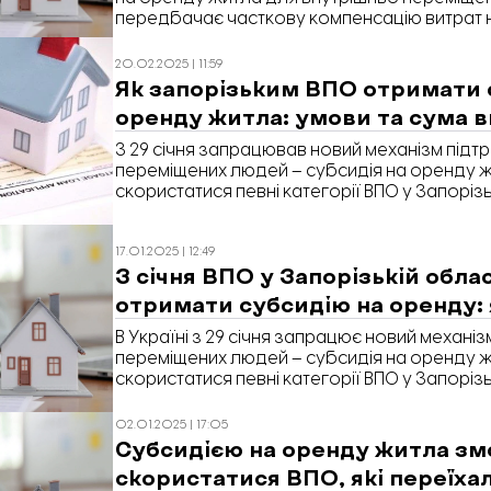
передбачає часткову компенсацію витрат 
та компенсацію частини податків для оренд
укладання офіційного договору оренди. У 
20.02.2025 | 11:59
кількість звернень за цією допомогою зал
Як запорізьким ВПО отримати 
«Відбудова. Запоріжжя» розібралася, як п
оренду житла: умови та сума 
місцях, чому переселенці рідко користуют
оренду та на яких етапах процес найчастіш
З 29 січня запрацював новий механізм підт
переміщених людей – субсидія на оренду 
скористатися певні категорії ВПО у Запорізь
допомоги визначатимуть індивідуально дл
це під час брифінгу повідомила заступниц
17.01.2025 | 12:49
Головного управління Пенсійного фонду Ук
З січня ВПО у Запорізькій обла
області Вікторія Терещенко, передає «Відб
отримати субсидію на оренду:
В Україні з 29 січня запрацює новий механі
переміщених людей – субсидія на оренду 
скористатися певні категорії ВПО у Запорізь
допомоги визначатимуть індивідуально дл
02.01.2025 | 17:05
Субсидією на оренду житла з
скористатися ВПО, які переїха