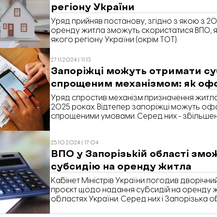
регіону України
Уряд прийняв постанову, згідно з якою з 2
оренду житла зможуть скористатися ВПО, я
якого регіону України (окрім ТОТ).
27.11.2024 | 11:13
Запоріжці можуть отримати суб
спрощеним механізмом: як о
Уряд спростив механізм призначення житло
2025 роках. Відтепер запоріжці можуть офо
спрощеними умовами. Серед них - збільшен
земельних ділянок, будинків, генераторів т
субсидії можна як офлайн, так і онлайн.
25.10.2024 | 17:04
ВПО у Запорізькій області зм
субсидію на оренду житла
Кабінет Міністрів України погодив дворічн
проєкт щодо надання субсидій на оренду ж
областях України. Серед них і Запорізька о