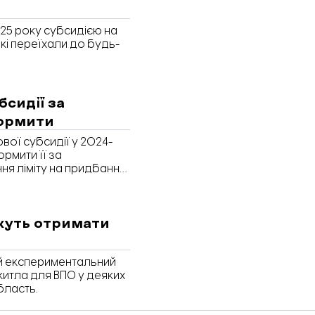
025 року субсидією на
кі переїхали до будь-
сидії за
формити
вої субсидії у 2024-
рмити її за
ня ліміту на придбання
а інше. А оформити
ожуть отримати
ий експериментальний
итла для ВПО у деяких
бласть.