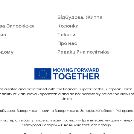
Відбудова. Життя
ва Запоріжжя
Колонки
ив
Тексти
Про нас
одому
Редакційна політика
as created and maintained with the financial support of the European Union. I
nsibility of Vidbudova Zaporizhzhia and do not necessarily reflect the views 
Union.
ідбудова. Запоріжжя – новини Запоріжжя та Запорізької області. Усі права
 матеріалів сайту лише за умови посилання (для інтернет-видань - гіпер
"Відбудова. Запоріжжя" не нижче третього абзацу.