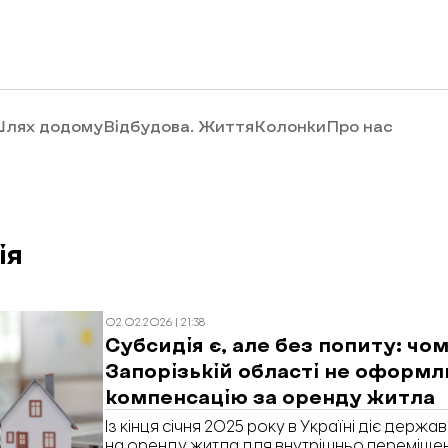
лях додому
Відбудова. Життя
Колонки
Про нас
ія
02.02.2026 | 21:38
Субсидія є, але без попиту: чо
Запорізькій області не оформ
компенсацію за оренду житла
Із кінця січня 2025 року в Україні діє держ
на оренду житла для внутрішньо переміщен