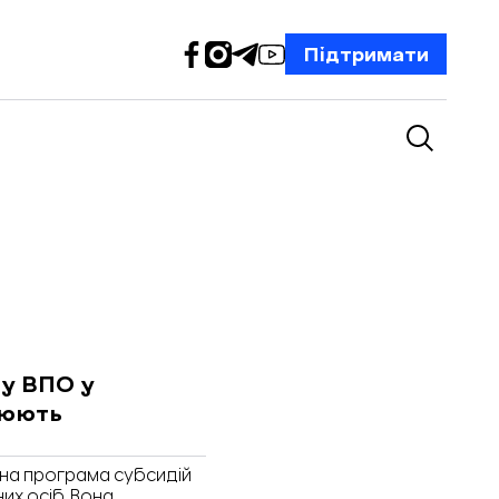
Підтримати
му ВПО у
люють
авна програма субсидій
их осіб. Вона