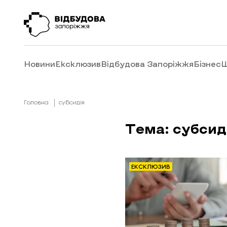
Новини
Ексклюзив
Відбудова Запоріжжя
Бізнес
Ш
Головна
субсидія
Тема: субсид
ЕКСКЛЮЗИВ