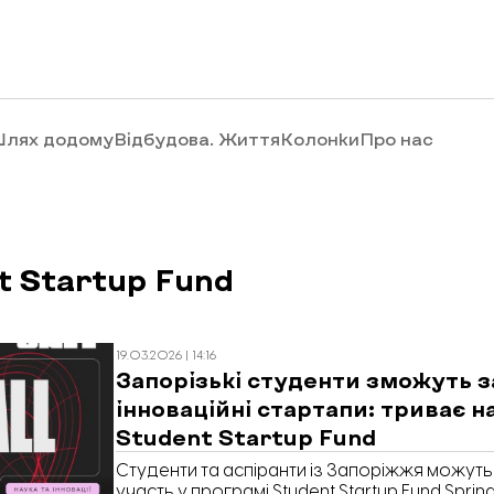
лях додому
Відбудова. Життя
Колонки
Про нас
t Startup Fund
19.03.2026 | 14:16
Запорізькі студенти зможуть 
інноваційні стартапи: триває н
Student Startup Fund
Студенти та аспіранти із Запоріжжя можуть
участь у програмі Student Startup Fund Spri