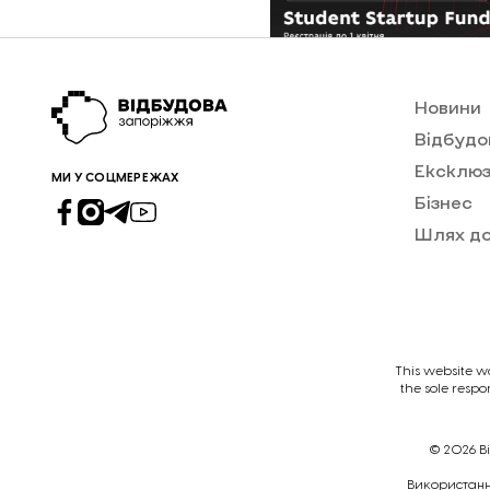
Новини
Відбудо
Ексклюз
МИ У СОЦМЕРЕЖАХ
Бізнес
Шлях д
This website w
the sole respo
© 2026
В
Викориcтання