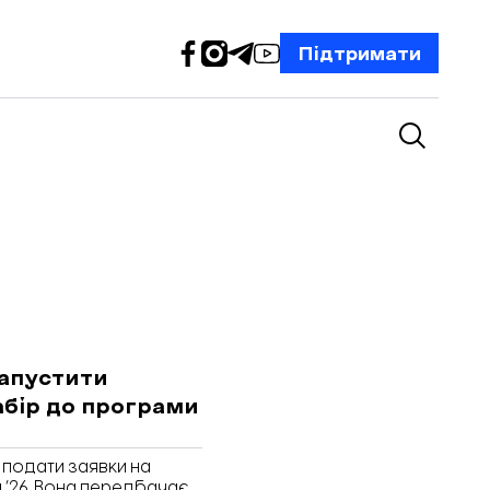
Підтримати
запустити
абір до програми
 подати заявки на
ng ’26. Вона передбачає