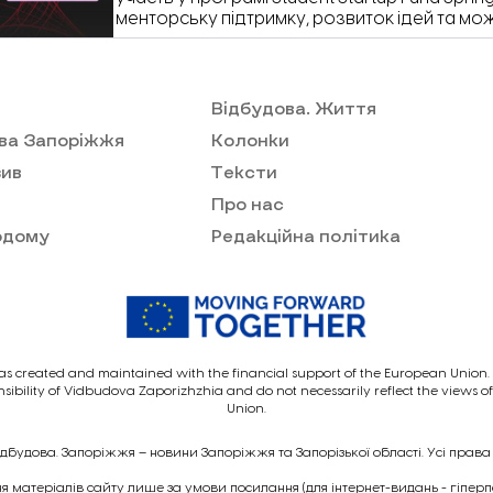
менторську підтримку, розвиток ідей та мо
фінансування для власних стартапів.
Відбудова. Життя
ва Запоріжжя
Колонки
ив
Тексти
Про нас
одому
Редакційна політика
as created and maintained with the financial support of the European Union. I
nsibility of Vidbudova Zaporizhzhia and do not necessarily reflect the views 
Union.
ідбудова. Запоріжжя – новини Запоріжжя та Запорізької області. Усі права
 матеріалів сайту лише за умови посилання (для інтернет-видань - гіпер