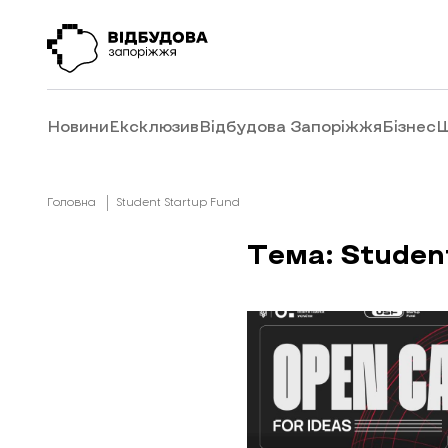
Новини
Ексклюзив
Відбудова Запоріжжя
Бізнес
Ш
Головна
Student Startup Fund
Тема: Studen