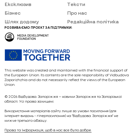
Ексклюзив
Тексти
Бізнес
Про нас
Шлях додому
Редакційна політика
РОЗВИВАЄМО ПРОЕКТ ЗА ПІДТРИМКИ:
This website was created and maintained with the financial support of
the European Union. Its contents are the sole responsibility of Vidbudova
Zaporizhzhia and do not necessarily reflect the views of the European
Union.
© 2026
Відбудова. Запоріжжя – новини Запоріжжя та Запорізької
області. Усі права захищені.
Викориcтання матеріалів сайту лише за умови посилання (для
інтернет-видань - гіперпосилання) на "Відбудова. Запоріжжя" не
нижче третього абзацу.
Права та Інформація, щоб в нас все було добре.