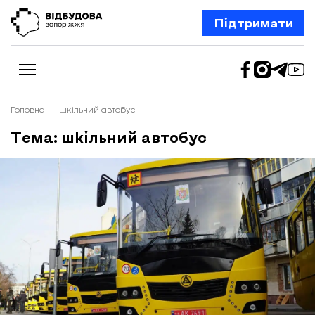
Підтримати
Головна
шкільний автобус
Тема: шкільний автобус
Новини
Відбудова Запоріжжя
Ексклюзив
Бізнес
Шлях додому
Відбудова. Життя
Колонки
Про нас
Редакційна політика