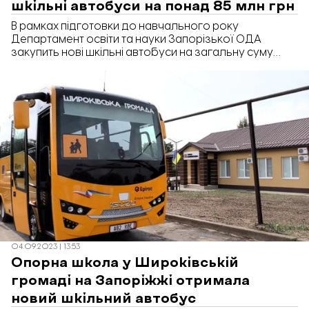
шкільні автобуси на понад 85 млн грн
В рамках підготовки до навчального року
Департамент освіти та науки Запорізької ОДА
закупить нові шкільні автобуси на загальну суму
понад 85 мільйонів гривень. Про це повідомляє
«Відбудова. Запоріжжя» з посиланням на дані в
системі закупівель Prozorro.
04.09.2023 | 13:53
Опорна школа у Широківській
громаді на Запоріжжі отримала
новий шкільний автобус