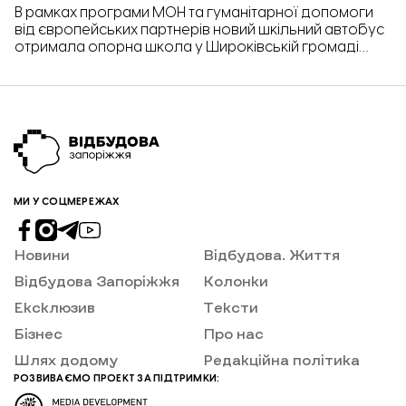
В рамках програми МОН та гуманітарної допомоги
від європейських партнерів новий шкільний автобус
отримала опорна школа у Широківській громаді
Запорізької області. За словами директорки
освітньої установи, в закладі з інклюзивною освітою
важливо мати саме спеціалізований транспорт. Він
допоможе організувати процес централізованого
доставлення до школи майже 200 дітей з 14
населених пунктів регіону. «Допоки безпекова
ситуація […]
МИ У СОЦМЕРЕЖАХ
Новини
Відбудова. Життя
Відбудова Запоріжжя
Колонки
Ексклюзив
Тексти
Бізнес
Про нас
Шлях додому
Редакційна політика
РОЗВИВАЄМО ПРОЕКТ ЗА ПІДТРИМКИ: