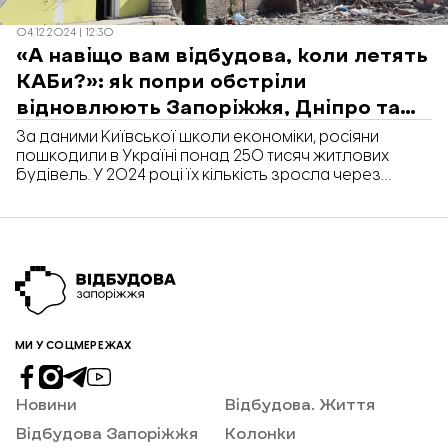
04.12.2024 | 12:30
«А навіщо вам відбудова, коли летять
КАБи?»: як попри обстріли
відновлюють Запоріжжя, Дніпро та
Миколаїв
За даними Київської школи економіки, росіяни
пошкодили в Україні понад 250 тисяч житлових
будівель. У 2024 році їх кількість зросла через
регулярні атаки ракетами, дронами та КАБами. У
містах тривають першочергові ремонти: закривають
вибиті вікна листами OSB, ремонтують дахи у
пошкоджених будинках. Натомість повністю
зруйновані будинки зводять наново. Чому важливо
відновлювати зруйноване зараз та які труднощі під
час відбудови долають у Запоріжжі, Дніпрі та
Миколаєві - дізнавалась «Відбудова. Запоріжжя».
МИ У СОЦМЕРЕЖАХ
Новини
Відбудова. Життя
Відбудова Запоріжжя
Колонки