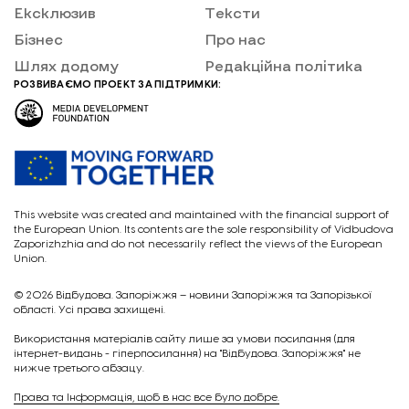
Ексклюзив
Тексти
Бізнес
Про нас
Шлях додому
Редакційна політика
РОЗВИВАЄМО ПРОЕКТ ЗА ПІДТРИМКИ:
This website was created and maintained with the financial support of
the European Union. Its contents are the sole responsibility of Vidbudova
Zaporizhzhia and do not necessarily reflect the views of the European
Union.
© 2026
Відбудова. Запоріжжя – новини Запоріжжя та Запорізької
області. Усі права захищені.
Викориcтання матеріалів сайту лише за умови посилання (для
інтернет-видань - гіперпосилання) на "Відбудова. Запоріжжя" не
нижче третього абзацу.
Права та Інформація, щоб в нас все було добре.