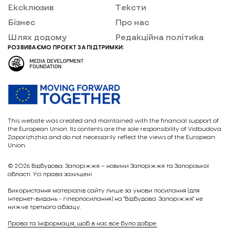
Ексклюзив
Тексти
Бізнес
Про нас
Шлях додому
Редакційна політика
РОЗВИВАЄМО ПРОЕКТ ЗА ПІДТРИМКИ:
This website was created and maintained with the financial support of
the European Union. Its contents are the sole responsibility of Vidbudova
Zaporizhzhia and do not necessarily reflect the views of the European
Union.
© 2026
Відбудова. Запоріжжя – новини Запоріжжя та Запорізької
області. Усі права захищені.
Викориcтання матеріалів сайту лише за умови посилання (для
інтернет-видань - гіперпосилання) на "Відбудова. Запоріжжя" не
нижче третього абзацу.
Права та Інформація, щоб в нас все було добре.