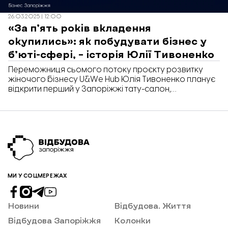
26.03.2025 | 12:00
«За п’ять років вкладення
окупились»: як побудувати бізнес у
б’юті-сфері, – історія Юлії Тивоненко
Переможниця сьомого потоку проєкту розвитку
жіночого бізнесу U&We Hub Юлія Тивоненко планує
відкрити перший у Запоріжжі тату-салон,
орієнтований саме на жінок. Уже вісім років вона
працює в б’юті-індустрії, володіє двома студіями,
але прагне створити щось принципово нове. У
розмові з «Відбудовою. Запоріжжя» Юлія розповіла
скільки коштувало відкрити б’юті-студії, чи є попит
серед клієнтів та коли з’явиться новий салон.
МИ У СОЦМЕРЕЖАХ
Новини
Відбудова. Життя
Відбудова Запоріжжя
Колонки