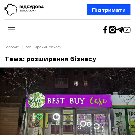
Підтримати
Головна
розширення бізнесу
Тема: розширення бізнесу
Новини
Відбудова Запоріжжя
Ексклюзив
Бізнес
Шлях додому
Відбудова. Життя
Колонки
Про нас
Редакційна політика