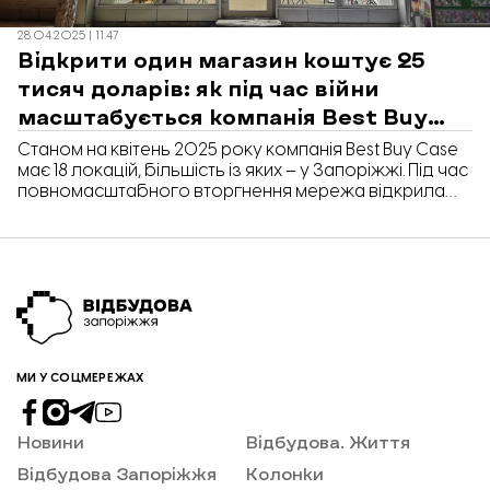
28.04.2025 | 11:47
Відкрити один магазин коштує 25
тисяч доларів: як під час війни
масштабується компанія Best Buy
Case
Станом на квітень 2025 року компанія Best Buy Case
має 18 локацій, більшість із яких – у Запоріжжі. Під час
повномасштабного вторгнення мережа відкрила
нові магазини не тільки у рідному місті, а й в Івано-
Франківську. Також компанія розглядає
розширення й в інших містах Україні. Про це в
коментарі «Відбудові. Запоріжжя» розповіла
власниця Best Buy Case Олександра Кирильченко.
МИ У СОЦМЕРЕЖАХ
Новини
Відбудова. Життя
Відбудова Запоріжжя
Колонки