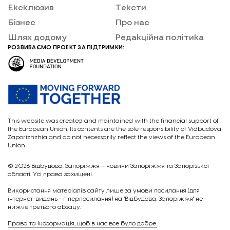
Ексклюзив
Тексти
Бізнес
Про нас
Шлях додому
Редакційна політика
РОЗВИВАЄМО ПРОЕКТ ЗА ПІДТРИМКИ:
This website was created and maintained with the financial support of
the European Union. Its contents are the sole responsibility of Vidbudova
Zaporizhzhia and do not necessarily reflect the views of the European
Union.
© 2026
Відбудова. Запоріжжя – новини Запоріжжя та Запорізької
області. Усі права захищені.
Викориcтання матеріалів сайту лише за умови посилання (для
інтернет-видань - гіперпосилання) на "Відбудова. Запоріжжя" не
нижче третього абзацу.
Права та Інформація, щоб в нас все було добре.