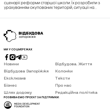
сценарії реформи старшої школи. Їх розробили з
урахуванням окупованих територій, ситуації на
фронті та кількості учнів за кордоном. Про це
повідомила директорка Департаменту освіти і науки
Запорізької обласної державної адміністрації
Людмила Бухаріна під час громадських обговорень
щодо впровадження «Профільної» реформи
старшої школи, передає кореспондент «Відбудови.
Запоріжжя».
МИ У СОЦМЕРЕЖАХ
Новини
Відбудова. Життя
Відбудова Запоріжжя
Колонки
Ексклюзив
Тексти
Бізнес
Про нас
Шлях додому
Редакційна політика
РОЗВИВАЄМО ПРОЕКТ ЗА ПІДТРИМКИ: