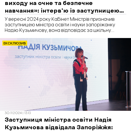
виходу на очне та безпечне
навчання»: інтервʼю із заступницею
міністра МОН Надією Кузьмичовою
У вересні 2024 року Кабінет Міністрів призначив
заступницею міністра освіти і науки запоріжанку
Надію Кузьмичову, вона відповідає за шкільну
освіту. В інтерв'ю «Відбудові. Запоріжжя» Надія
Кузьмичова розповіла, як будівництво підземних
ЕКСКЛЮЗИВ
шкіл допоможе повернути дітей до очного
навчання, чому важлива оптимізація шкільної
мережі, а також як держава забезпечує українську
освіту для дітей в окупації.
30.11.2024 | 13:13
Заступниця міністра освіти Надія
Кузьмичова відвідала Запоріжжя: