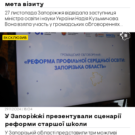
мета візиту
27 листопада Запоріжжя відвідала заступниця
міністра освіти і науки України Надія Кузьмичова.
Вона взяла участь у громадських обговореннях
реформи старшої школи, які проходили в межах
концепції «Нова українська школа» (НУШ). Про це
ЕКСКЛЮЗИВ
повідомляє кореспондент «Відбудови. Запоріжжя».
29.11.2024 | 18:04
У Запоріжжі презентували сценарії
реформи старшої школи
У Запорізькій області представили три можливі