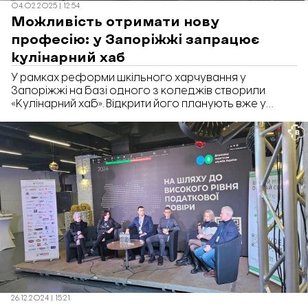
04.02.2025 | 12:54
Можливість отримати нову
професію: у Запоріжжі запрацює
кулінарний хаб
У рамках реформи шкільного харчування у
Запоріжжі на базі одного з коледжів створили
«Кулінарний хаб». Відкрити його планують вже у
лютому 2025 року. Вартість робіт склала майже 11
мільйонів гривень, а навчатись у центрі зможуть
орієнтовно 600 людей. Про це йдеться у відповіді
Запорізької обласної військової адміністрації на
запит «Відбудови. Запоріжжя».
26.12.2024 | 15:21