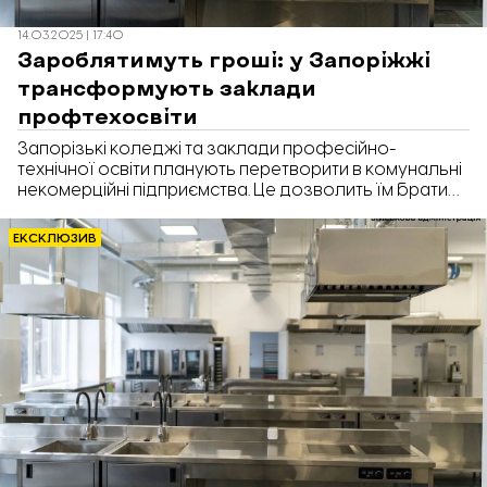
14.03.2025 | 17:40
Зароблятимуть гроші: у Запоріжжі
трансформують заклади
профтехосвіти
Запорізькі коледжі та заклади професійно-
технічної освіти планують перетворити в комунальні
некомерційні підприємства. Це дозволить їм брати
участь у тендерах й виконувати державні
замовлення, а зароблені кошти – спрямовувати на
ЕКСКЛЮЗИВ
власний розвиток. Про це під час візиту до
Запоріжжя розповів заступник міністра освіти
Дмитро Завгородній, передає «Відбудова.
Запоріжжя».