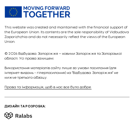
This website was created and maintained with the financial support of
the European Union. Its contents are the sole responsibility of Vidbudova
Zaporizhzhia and do not necessarily reflect the views of the European
Union.
© 2026
Відбудова. Запоріжжя – новини Запоріжжя та Запорізької
області. Усі права захищені.
Викориcтання матеріалів сайту лише за умови посилання (для
інтернет-видань - гіперпосилання) на "Відбудова. Запоріжжя" не
нижче третього абзацу.
Права та Інформація, щоб в нас все було добре.
ДИЗАЙН ТА РОЗРОБКА: