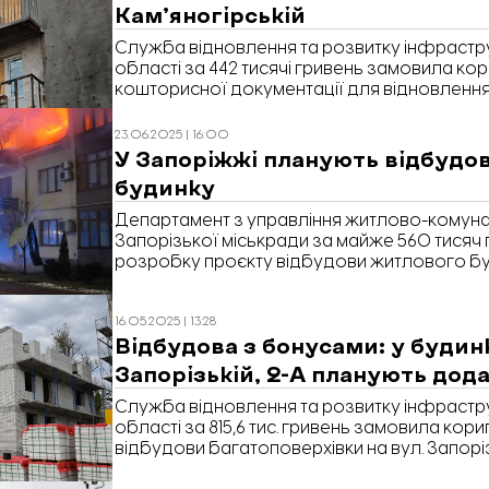
Кам’яногірській
Служба відновлення та розвитку інфрастру
області за 442 тисячі гривень замовила ко
кошторисної документації для відновлення
вул. Кам’яногірська, 6. Про це йдеться у тенд
передає «Відбудова. Запоріжжя».
23.06.2025 | 16:00
У Запоріжжі планують відбудо
будинку
Департамент з управління житлово-комун
Запорізької міськради за майже 560 тисяч
розробку проєкту відбудови житлового бу
Дніпровські пороги, 15-Ж. Про це йдеться в т
16.05.2025 | 13:28
Відбудова з бонусами: у будин
Запорізькій, 2-А планують дод
Служба відновлення та розвитку інфрастру
області за 815,6 тис. гривень замовила кор
відбудови багатоповерхівки на вул. Запорізь
йдеться у тендері на Prozorro.