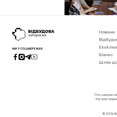
Новини
Відбудо
Ексклюз
МИ У СОЦМЕРЕЖАХ
Бізнес
Шлях д
This website w
the sole respo
© 2026
В