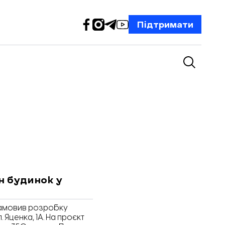
Підтримати
н будинок у
замовив розробку
 Яценка, 1А. На проєкт