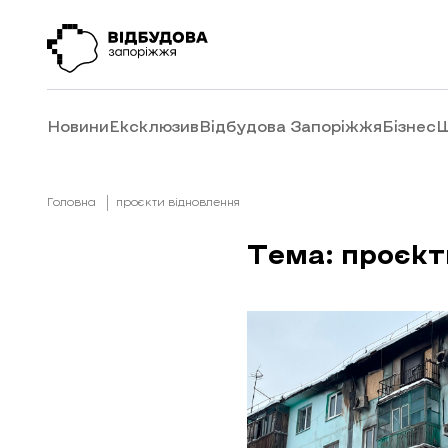
Новини
Ексклюзив
Відбудова Запоріжжя
Бізнес
Ш
Головна
проєкти відновлення
Тема: проєкт