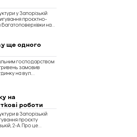
ктури у Запорізькій
ригування проєктно-
 багатоповерхівки на
ері на Prozorro,
ву ще одного
альним господарством
 гривень замовив
динку на вул.
ендері на Prozorro.
ку на
аткові роботи
ктури в Запорізькій
игування проєкту
кій, 2-А. Про це