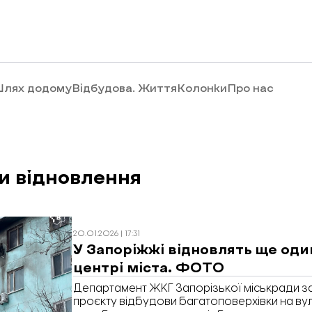
лях додому
Відбудова. Життя
Колонки
Про нас
и відновлення
20.01.2026 | 17:31
У Запоріжжі відновлять ще оди
центрі міста. ФОТО
Департамент ЖКГ Запорізької міськради 
проєкту відбудови багатоповерхівки на вул.