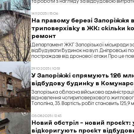
та роботи з нагляду за відбудовою витратят
повідомляє «Відбудова. Запоріжжя» з посил
14.11.2025 | 15:06
На правому березі Запоріжжя 
триповерхівку в ЖК: скільки 
ремонт
Департамент ЖКГ Запорізької міськради за 
відбудувати будинок на вул. Дніпровські по
постраждав від дронової атаки. Про це по
Запоріжжя» з посиланням на Prozorro.
29.10.2025 | 10:51
У Запоріжжі спрямують 126 млн
відбудову будинку в Комунарс
Запорізька обласна військова адміністрац
відновлення чотириповерхового житлового
Тополіна, 35. Вартість робіт становить 125,9
«Відбудова. Запоріжжя» з посиланням на 
05.08.2025 | 12:43
Новий обстріл – новий проєкт: 
відкоригують проєкт відбудов