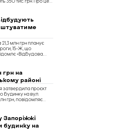
ь 350 тис. грн. Про це
анням на Prozorro.
відбудують
коштуватиме
21,3 млн грн планує
роги, 15-Ж, що
відомлє «Відбудова.
 грн на
ькому районі
ія затвердила проєкт
 будинку на вул.
 млн грн, повідомляє
розпорядження ОВА.
у Запоріжжі
и будинку на