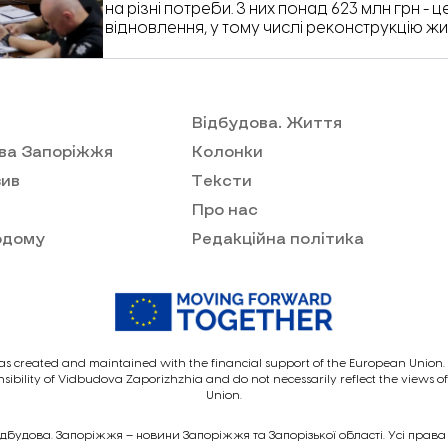
на різні потреби. З них понад 623 млн грн - 
відновлення, у тому числі реконструкцію жи
інфраструктури.
Відбудова. Життя
ва Запоріжжя
Колонки
ив
Тексти
Про нас
одому
Редакційна політика
as created and maintained with the financial support of the European Union. I
nsibility of Vidbudova Zaporizhzhia and do not necessarily reflect the views 
Union.
ідбудова. Запоріжжя – новини Запоріжжя та Запорізької області. Усі права