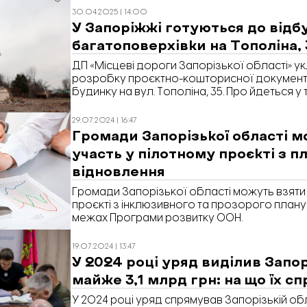
30.04.2025 | 14:00
У Запоріжжі готуються до відб
багатоповерхівки на Тополіна, 
ДП «Місцеві дороги Запорізької області» у
розробку проєктно-кошторисної документа
будинку на вул. Тополіна, 35. Про йдеться у 
29.07.2024 | 16:47
Громади Запорізької області м
участь у пілотному проєкті з п
відновлення
Громади Запорізької області можуть взяти 
проєкті з інклюзивного та прозорого план
межах Програми розвитку ООН.
19.07.2024 | 13:47
У 2024 році уряд виділив Запор
майже 3,1 млрд грн: на що їх 
У 2024 році уряд спрямував Запорізькій обл