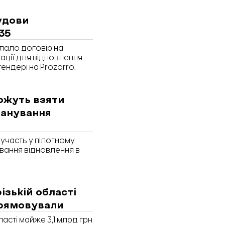
удови
35
клало договір на
ції для відновлення
тендері на Prozorro.
ожуть взяти
ланування
участь у пілотному
ування відновлення в
ізькій області
спрямовували
асті майже 3,1 млрд грн