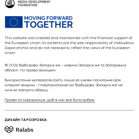
This website was created and maintained with the financial support of
the European Union. Its contents are the sole responsibility of Vidbudova
Zaporizhzhia and do not necessarily reflect the views of the European
Union.
© 2026
Відбудова. Запоріжжя – новини Запоріжжя та Запорізької
області. Усі права захищені.
Викориcтання матеріалів сайту лише за умови посилання (для
інтернет-видань - гіперпосилання) на "Відбудова. Запоріжжя" не
нижче третього абзацу.
Права та Інформація, щоб в нас все було добре.
ДИЗАЙН ТА РОЗРОБКА: