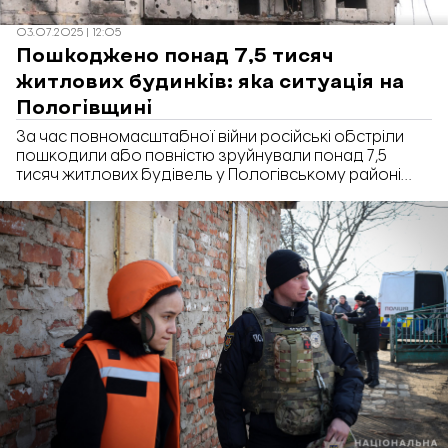
03.07.2025 | 12:05
Пошкоджено понад 7,5 тисяч
житлових будинків: яка ситуація на
Пологівщині
За час повномасштабної війни російські обстріли
пошкодили або повністю зруйнували понад 7,5
тисяч житлових будівель у Пологівському районі
Запорізької області.