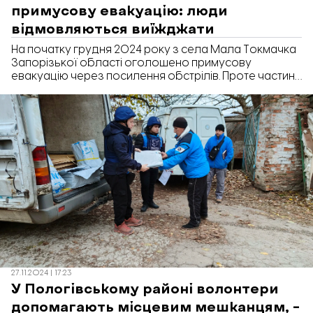
примусову евакуацію: люди
відмовляються виїжджати
На початку грудня 2024 року з села Мала Токмачка
Запорізької області оголошено примусову
евакуацію через посилення обстрілів. Проте частина
людей відмовляється виїжджати. Про це під час
брифінгу повідомив заступник начальника
управління превентивної діяльності Нацполіції в
Запорізькій області Олександр Кривенко.
27.11.2024 | 17:23
У Пологівському районі волонтери
допомагають місцевим мешканцям, –