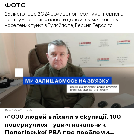
ФОТО
26 листопада 2024 року волонтери гуманітарного
центру «Проліска» надали допомогу мешканцям
населених пунктів Гуляйполе, Верхня Терса та
Копані. Будівельні матеріали та непродовольчі
товари отримали 16 мешканців району.
18.03.2024 | 17:37
«1000 людей виїхали з окупації, 100
повернулися туди»: начальник
Пологівської РВА про проблеми