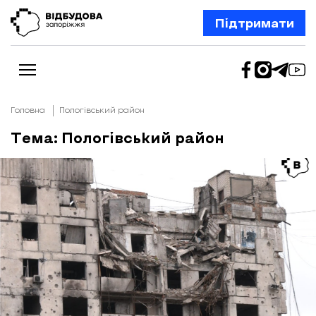
Підтримати
Головна
Пологівський район
Тема: Пологівський район
Новини
Відбудова Запоріжжя
Ексклюзив
Бізнес
Шлях додому
Відбудова. Життя
Колонки
Про нас
Редакційна політика