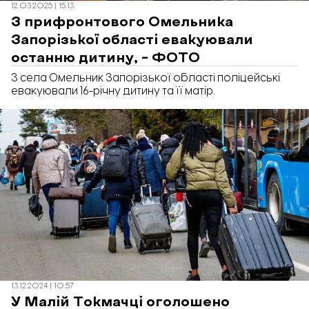
12.03.2025 | 15:13
З прифронтового Омельника
Запорізької області евакуювали
останню дитину, – ФОТО
З села Омельник Запорізької області поліцейські
евакуювали 16-річну дитину та її матір.
13.12.2024 | 10:57
У Малій Токмачці оголошено