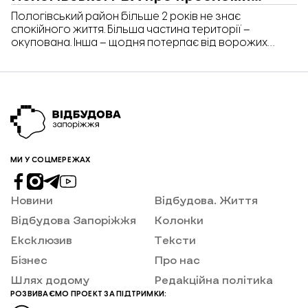
жителів району
Пологівський район більше 2 років не знає
спокійного життя. Більша частина території –
окупована. Інша – щодня потерпає від ворожих
обстрілів. Скільки людей продовжує жити в окупації,
скільки виїхали, які проблеми зараз актуальні для
пологівців «Відбудова. Запоріжжя» розповів
начальник Пологівської районної військової
адміністрації Артур Крупський.
МИ У СОЦМЕРЕЖАХ
Новини
Відбудова. Життя
Відбудова Запоріжжя
Колонки
Ексклюзив
Тексти
Бізнес
Про нас
Шлях додому
Редакційна політика
РОЗВИВАЄМО ПРОЕКТ ЗА ПІДТРИМКИ: