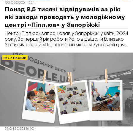
03.05.2025 | 13:24
Понад 2,5 тисячі відвідувачів за рік:
які заходи проводять у молодіжному
центрі «Піпл.юа» у Запоріжжі
Центр «Піпл.юа» запрацював у Запоріжжі у квітні 2024
року. За перший рік роботи його відвідали близько
2,5 тисяч людей. «Піпл.юа» став місцем зустрічей для
переселенців із Мелітополя, жителів інших громад
області та мешканців Запоріжжя. Про це в коментарі
ЕКСКЛЮЗИВ
«Відбудові. Запоріжжя» розповів директор «Піпл.юа»
Назар Розумейко.
29.04.2025 | 16:40