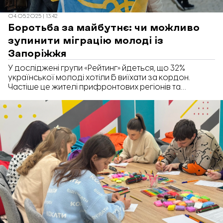
04.05.2025 | 13:42
Боротьба за майбутнє: чи можливо
зупинити міграцію молоді із
Запоріжжя
У досліджені групи «Рейтинг» йдеться, що 32%
української молоді хотіли б виїхати за кордон.
Частіше це жителі прифронтових регіонів та
невеликих населених пунктів. У коментарі «Відбудові.
Запоріжжя» фахівці молодіжного центру «Піпл.юа»
розповіли, чи можливо втримати молодь у
Запоріжжі.