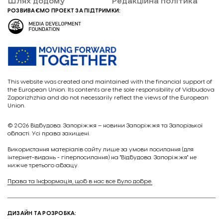
Шлях додому
Редакційна політика
РОЗВИВАЄМО ПРОЕКТ ЗА ПІДТРИМКИ:
This website was created and maintained with the financial support of
the European Union. Its contents are the sole responsibility of Vidbudova
Zaporizhzhia and do not necessarily reflect the views of the European
Union.
© 2026
Відбудова. Запоріжжя – новини Запоріжжя та Запорізької
області. Усі права захищені.
Викориcтання матеріалів сайту лише за умови посилання (для
інтернет-видань - гіперпосилання) на "Відбудова. Запоріжжя" не
нижче третього абзацу.
Права та Інформація, щоб в нас все було добре.
ДИЗАЙН ТА РОЗРОБКА: