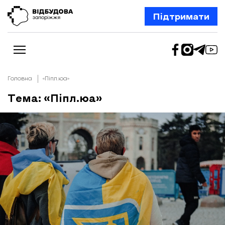
Підтримати
Головна
«Піпл.юа»
Тема: «Піпл.юа»
Новини
Відбудова Запоріжжя
Ексклюзив
Бізнес
Шлях додому
Відбудова. Життя
Колонки
Про нас
Редакційна політика