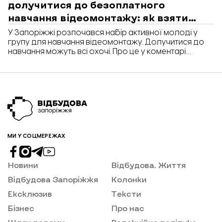
долучитися до безоплатного
навчання відеомонтажу: як взяти
участь
У Запоріжжі розпочався набір активної молоді у
групу для навчання відеомонтажу. Долучитися до
навчання можуть всі охочі. Про це у коментарі
«Відбудові. Запоріжжя» розповіла Катерина,
комунікаційниця безпечного простору «Затишно
space» Благодійного Фонду «Схід SOS» у Запоріжжі.
МИ У СОЦМЕРЕЖАХ
Новини
Відбудова. Життя
Відбудова Запоріжжя
Колонки
Ексклюзив
Тексти
Бізнес
Про нас