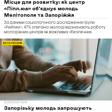
Місце для розвитку: як центр
«Піпл.юа» об’єднує молодь
Мелітополя та Запоріжжя
За даними соціологічного дослідження групи
«Рейтинг», 47% опитаної молоді відзначають роботу
молодіжних центрів як важливих «безпечних
просторів» для розвитку та спілкування. У Запоріжжі
один із таких просторів – молодіжний центр
ЕКСКЛЮЗИВ
«Піпл.юа», який відкрили рівно рік тому, 24 квітня 2024
року, за ініціативою Мелітопольської громади.
«Відбудова. Запоріжжя» розповідає, яким був рік
роботи центру, як такі осередки гуртують людей та
чи можливо втримати молодь у Запоріжжі.
12.09.2024 | 16:14
Запорізьку молодь запрошують