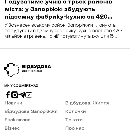
Годуватиме учнів з трьох районів
міста: у Запоріжжі збудують
підземну фабрику-кухню за 420
мільйонів
У Вознесенівському районі Запоріжжя планують
побудувати підземну фабрику-кухню вартістю 420
мільйонів гривень. На ній готуватимуть їжу для 15
тисяч учнів з трьох районів міста. Про це йдеться у
відповіді Запорізької обласної військової
адміністрації на запит «Відбудови. Запоріжжя».
МИ У СОЦМЕРЕЖАХ
Новини
Відбудова. Життя
Відбудова Запоріжжя
Колонки
Ексклюзив
Тексти
Бізнес
Про нас