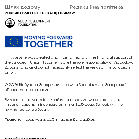
Шлях додому
Редакційна політика
РОЗВИВАЄМО ПРОЕКТ ЗА ПІДТРИМКИ:
This website was created and maintained with the financial support of
the European Union. Its contents are the sole responsibility of Vidbudova
Zaporizhzhia and do not necessarily reflect the views of the European
Union.
© 2026
Відбудова. Запоріжжя – новини Запоріжжя та Запорізької
області. Усі права захищені.
Викориcтання матеріалів сайту лише за умови посилання (для
інтернет-видань - гіперпосилання) на "Відбудова. Запоріжжя" не
нижче третього абзацу.
Права та Інформація, щоб в нас все було добре.