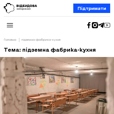
Підтримати
Головна
підземна фабрика-кухня
Тема: підземна фабрика-кухня
Новини
Відбудова Запоріжжя
Ексклюзив
Бізнес
Шлях додому
Відбудова. Життя
Колонки
Про нас
Редакційна політика