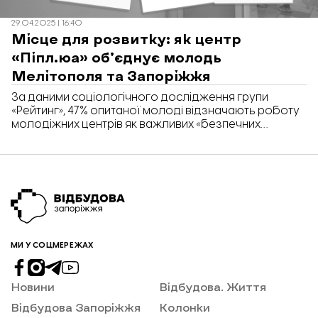
29.04.2025 | 16:40
Місце для розвитку: як центр
«Піпл.юа» об’єднує молодь
Мелітополя та Запоріжжя
За даними соціологічного дослідження групи
«Рейтинг», 47% опитаної молоді відзначають роботу
молодіжних центрів як важливих «безпечних
просторів» для розвитку та спілкування. У Запоріжжі
один із таких просторів – молодіжний центр
«Піпл.юа», який відкрили рівно рік тому, 24 квітня 2024
року, за ініціативою Мелітопольської громади.
«Відбудова. Запоріжжя» розповідає, яким був рік
роботи центру, як такі осередки гуртують людей та
чи можливо втримати молодь у Запоріжжі.
МИ У СОЦМЕРЕЖАХ
Новини
Відбудова. Життя
Відбудова Запоріжжя
Колонки