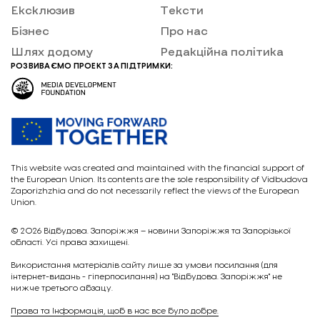
Ексклюзив
Тексти
Бізнес
Про нас
Шлях додому
Редакційна політика
РОЗВИВАЄМО ПРОЕКТ ЗА ПІДТРИМКИ:
This website was created and maintained with the financial support of
the European Union. Its contents are the sole responsibility of Vidbudova
Zaporizhzhia and do not necessarily reflect the views of the European
Union.
© 2026
Відбудова. Запоріжжя – новини Запоріжжя та Запорізької
області. Усі права захищені.
Викориcтання матеріалів сайту лише за умови посилання (для
інтернет-видань - гіперпосилання) на "Відбудова. Запоріжжя" не
нижче третього абзацу.
Права та Інформація, щоб в нас все було добре.