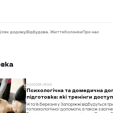
лях додому
Відбудова. Життя
Колонки
Про нас
овка
11.03.2025 | 15:00
Психологічна та домедична до
підготовка: які тренінги доступ
14 та 16 березня у Запоріжжі відбудуться тр
та психологічної допомоги, а також з вогне