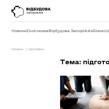
Новини
Ексклюзив
Відбудова Запоріжжя
Бізнес
Ш
Головна
підготовка
Тема: підгот