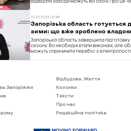
Відвідати заходи можуть всі охочі. Про це «
повідомили у Центрі готовності цивільних.
10.10.2024 | 22:49
Запорізька область готується 
зими: що вже зроблено владо
Запорізька область завершила підготовку
сезону. Всі необхідні етапи виконані, але о
можуть спричинити перебої з електропоста
брифінгу повідомив голова Запорізької об
адміністрації Іван Федоров, передає корес
Запоріжжя».
Відбудова. Життя
ва Запоріжжя
Колонки
ив
Тексти
Про нас
одому
Редакційна політика