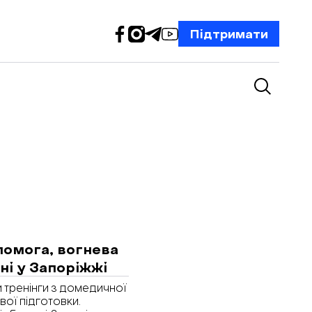
Підтримати
помога, вогнева
ні у Запоріжжі
и тренінги з домедичної
вої підготовки.