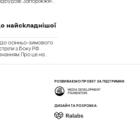
Відбудові. Запоріжжя»
до найскладнішої
ю
 до осінньо-зимового
бстріли з боку РФ
чанням. Про це на
ласної військової
пондент «Відбудови.
РОЗВИВАЄМО ПРОЕКТ ЗА ПІДТРИМКИ:
ДИЗАЙН ТА РОЗРОБКА: