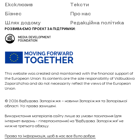
Ексклюзив
Тексти
Бізнес
Про нас
Шлях додому
Редакційна політика
РОЗВИВАЄМО ПРОЕКТ ЗА ПІДТРИМКИ:
This website was created and maintained with the financial support of
the European Union. Its contents are the sole responsibility of Vidbudova
Zaporizhzhia and do not necessarily reflect the views of the European
Union.
© 2026
Відбудова. Запоріжжя – новини Запоріжжя та Запорізької
області. Усі права захищені.
Викориcтання матеріалів сайту лише за умови посилання (для
інтернет-видань - гіперпосилання) на "Відбудова. Запоріжжя" не
нижче третього абзацу.
Права та Інформація, щоб в нас все було добре.