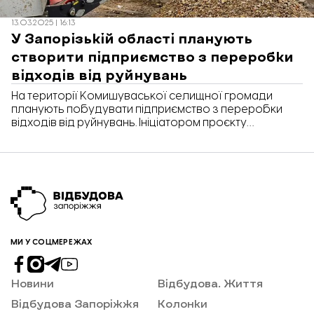
13.03.2025 | 16:13
У Запорізькій області планують
створити підприємство з переробки
відходів від руйнувань
На території Комишуваської селищної громади
планують побудувати підприємство з переробки
відходів від руйнувань. Ініціатором проєкту
виступило Управління зовнішніх зносин та
зовнішньоекономічної діяльності Запорізької
обласної державної адміністрації. Орієнтовна
вартість - 653 080 000 гривень. Про це повідомляє
«Відбудова. Запоріжжя» з посиланням на
екосистему Dream.
МИ У СОЦМЕРЕЖАХ
Новини
Відбудова. Життя
Відбудова Запоріжжя
Колонки