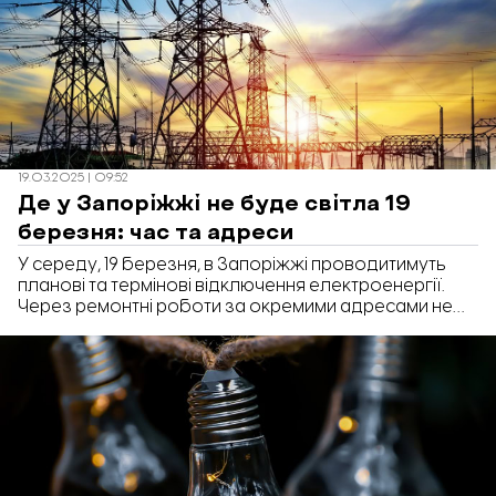
19.03.2025 | 09:52
Де у Запоріжжі не буде світла 19
березня: час та адреси
У середу, 19 березня, в Запоріжжі проводитимуть
планові та термінові відключення електроенергії.
Через ремонтні роботи за окремими адресами не
буде світла впродовж 8-ми годин.