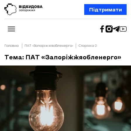
Підтримати
Головна
ПАТ «Запоріжжяобленерго»
Сторінка 2
Тема: ПАТ «Запоріжжяобленерго»
Новини
Відбудова Запоріжжя
Ексклюзив
Бізнес
Шлях додому
Відбудова. Життя
Колонки
Про нас
Редакційна політика