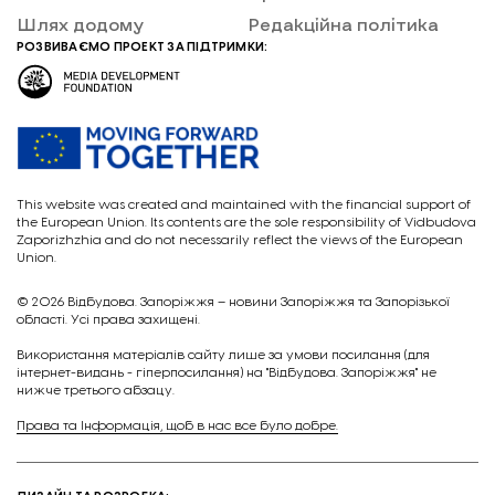
Шлях додому
Редакційна політика
РОЗВИВАЄМО ПРОЕКТ ЗА ПІДТРИМКИ:
This website was created and maintained with the financial support of
the European Union. Its contents are the sole responsibility of Vidbudova
Zaporizhzhia and do not necessarily reflect the views of the European
Union.
© 2026
Відбудова. Запоріжжя – новини Запоріжжя та Запорізької
області. Усі права захищені.
Викориcтання матеріалів сайту лише за умови посилання (для
інтернет-видань - гіперпосилання) на "Відбудова. Запоріжжя" не
нижче третього абзацу.
Права та Інформація, щоб в нас все було добре.