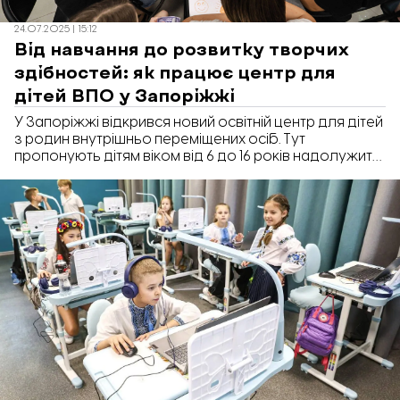
24.07.2025 | 15:12
Від навчання до розвитку творчих
здібностей: як працює центр для
дітей ВПО у Запоріжжі
У Запоріжжі відкрився новий освітній центр для дітей
з родин внутрішньо переміщених осіб. Тут
пропонують дітям віком від 6 до 16 років надолужити
шкільну програму, зняти психологічну напругу та
долучитися до цікавих майстер-класів, творчих та
розважальних заходів. Заняття проводяться
безоплатно, що є важливим для родин, які не
можуть дозволити собі платні школи та дитячі садки.
Як працює центр і які послуги в ньому можна
отримати - читайте у репортажі «Відбудови.
Запоріжжя».