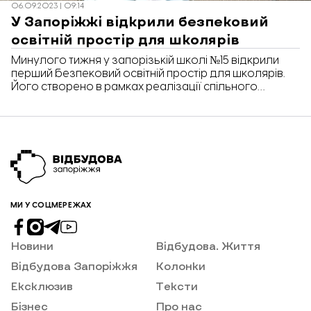
06.09.2023 | 09:14
У Запоріжжі відкрили безпековий
освітній простір для школярів
Минулого тижня у запорізькій школі №15 відкрили
перший безпековий освітній простір для школярів.
Його створено в рамках реалізації спільного
проєкту ЮНІСЕФ та благодійного фонду «Посмішка
ЮА» за фінансової підтримки Уряду Японії. Так, діти
початкових класів матимуть змогу безоплатно
навчатися у цифровому освітньому центрі. Це
сучасний кабінет, оснащений ноутбуками та іншою
технікою в умовах дистанційного навчання. […]
МИ У СОЦМЕРЕЖАХ
Новини
Відбудова. Життя
Відбудова Запоріжжя
Колонки
Ексклюзив
Тексти
Бізнес
Про нас