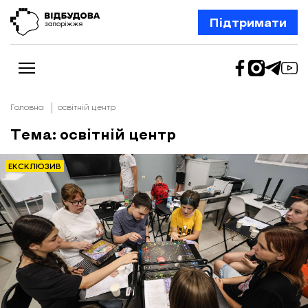
Підтримати
Головна
освітній центр
Тема: освітній центр
Новини
Відбудова Запоріжжя
ЕКСКЛЮЗИВ
Ексклюзив
Бізнес
Шлях додому
Відбудова. Життя
Колонки
Про нас
Редакційна політика