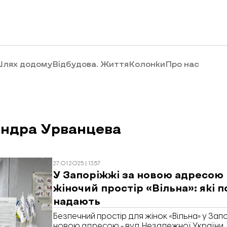
лях додому
Відбудова. Життя
Колонки
Про нас
андра Урванцева
27.01.2025 | 13:57
У Запоріжжі за новою адресою
жіночий простір «Вільна»: які 
надають
Безпечний простір для жінок «Вільна» у Зап
новою адресою - вул. Незалежної України,