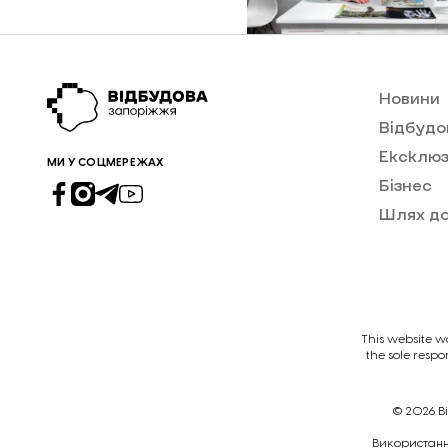
Новини
Відбудо
Ексклюз
МИ У СОЦМЕРЕЖАХ
Бізнес
Шлях д
This website w
the sole respo
© 2026
В
Викориcтання