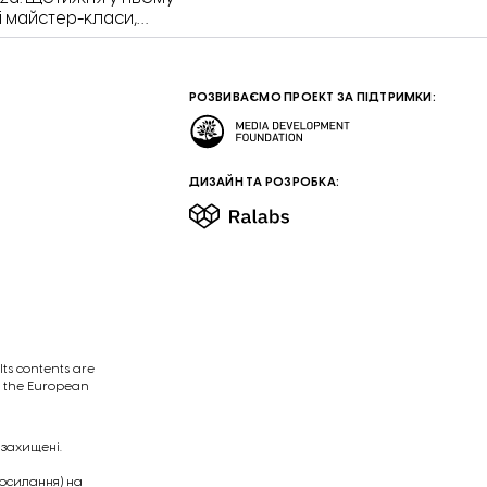
і майстер-класи,
ом та інші заходи для
ідомила Олександра
РОЗВИВАЄМО ПРОЕКТ ЗА ПІДТРИМКИ:
ДИЗАЙН ТА РОЗРОБКА:
ts contents are
of the European
 захищені.
посилання) на