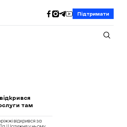
Підтримати
 відкрився
послуги там
оріжжі відкрився за
 2а. Щотижня у ньому