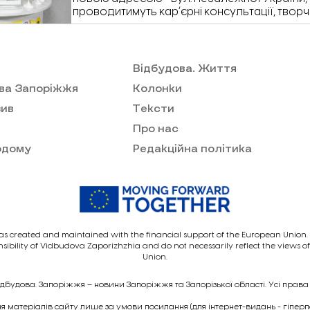
проводитимуть карʼєрні консультації, творч
групові та індивідуальні заняття з психолог
жінок. Про це «Відбудові. Запоріжжя» пов
Урванцева, менеджерка простору «Вільна».
Відбудова. Життя
ва Запоріжжя
Колонки
ив
Тексти
Про нас
одому
Редакційна політика
as created and maintained with the financial support of the European Union. I
nsibility of Vidbudova Zaporizhzhia and do not necessarily reflect the views 
Union.
ідбудова. Запоріжжя – новини Запоріжжя та Запорізької області. Усі права
 матеріалів сайту лише за умови посилання (для інтернет-видань - гіпер