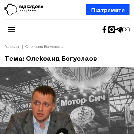
Підтримати
Головна
Олександ Богуслаєв
Тема: Олександ Богуслаєв
Новини
Відбудова Запоріжжя
Ексклюзив
Бізнес
Шлях додому
Відбудова. Життя
Колонки
Про нас
Редакційна політика