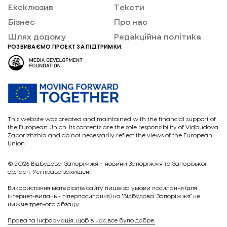
Ексклюзив
Тексти
Бізнес
Про нас
Шлях додому
Редакційна політика
РОЗВИВАЄМО ПРОЕКТ ЗА ПІДТРИМКИ:
This website was created and maintained with the financial support of
the European Union. Its contents are the sole responsibility of Vidbudova
Zaporizhzhia and do not necessarily reflect the views of the European
Union.
© 2026
Відбудова. Запоріжжя – новини Запоріжжя та Запорізької
області. Усі права захищені.
Викориcтання матеріалів сайту лише за умови посилання (для
інтернет-видань - гіперпосилання) на "Відбудова. Запоріжжя" не
нижче третього абзацу.
Права та Інформація, щоб в нас все було добре.