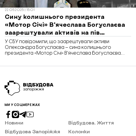
22.05.2025 | 15:01
Сину колишнього президента
«Мотор Січі» В’ячеслава Богуслаєва
заарештували активів на пів
мільярда гривень
У СБУ повідомили, що заарештували активи
Олександра Богуслаєва – сина колишнього
президента «Мотор Січі» В’ячеслава богуслаєва.
Загальна сума заблокованих активів – мільярда
гривень.
МИ У СОЦМЕРЕЖАХ
Новини
Відбудова. Життя
Відбудова Запоріжжя
Колонки