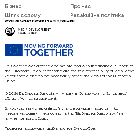
Бізнес
Про нас
Шлях додому
Редакційна політика
РОЗВИВАЄМО ПРОЕКТ ЗА ПІДТРИМКИ:
This website was created and maintained with the financial support of
the European Union. Its contents are the sole responsibility of Vidbudova
Zaporizhzhia and do not necessarily reflect the views of the European
Union.
© 2026
Відбудова. Запоріжжя – новини Запоріжжя та Запорізької
області. Усі права захищені.
Викориcтання матеріалів сайту лише за умови посилання (для
інтернет-видань - гіперпосилання) на "Відбудова. Запоріжжя" не
нижче третього абзацу.
Права та Інформація, щоб в нас все було добре.