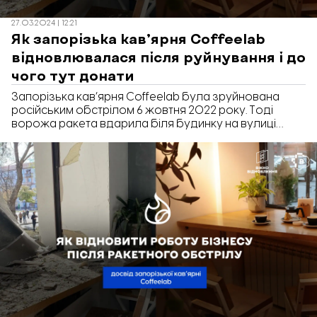
27.03.2024 | 12:21
Як запорізька кав’ярня Coffeelab
відновлювалася після руйнування і до
чого тут донати
Запорізька кав’ярня Coffeelab була зруйнована
російським обстрілом 6 жовтня 2022 року. Тоді
ворожа ракета вдарила біля будинку на вулиці
Миру, в якому знаходиться заклад. Уламками та
вибуховою хвилеєю у кав’ярні знищило вікна та
двері, меблі та техніку. У березні 2024 ще триває
відновлення будинку, але заклад працює та
приймає гостей. Його відбудували зокрема і з
залученням донатів небайдужих містян – це
унікальний кейс для Запоріжжя. Але в інтер’єрі
Coffeelab і досі можна побачити «шрами» від того
удару. Посічені стіні навмисно вирішили не
перекривати, а залишити «оголеними» з усіма
пошкодженнями та тріщинками. «Відбудова.
Запоріжжя» зустрілася зі співвласником закладу
Євгенієм Симоненком та дізналася, як його бізнес
оговтувався після руйнування, чому отримав хейта