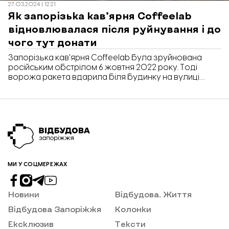
27.03.2024 | 12:21
за прохання про допомогу та як у Coffeelab йдуть
Як запорізька кав’ярня Coffeelab
справи зараз.
відновлювалася після руйнування і до
чого тут донати
Запорізька кав’ярня Coffeelab була зруйнована
російським обстрілом 6 жовтня 2022 року. Тоді
ворожа ракета вдарила біля будинку на вулиці
Миру, в якому знаходиться заклад. Уламками та
вибуховою хвилеєю у кав’ярні знищило вікна та
двері, меблі та техніку. У березні 2024 ще триває
відновлення будинку, але заклад працює та
приймає гостей. Його відбудували зокрема і з […]
МИ У СОЦМЕРЕЖАХ
Новини
Відбудова. Життя
Відбудова Запоріжжя
Колонки
Ексклюзив
Тексти