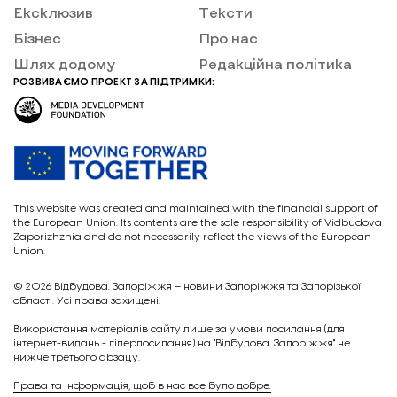
Ексклюзив
Тексти
Бізнес
Про нас
Шлях додому
Редакційна політика
РОЗВИВАЄМО ПРОЕКТ ЗА ПІДТРИМКИ:
This website was created and maintained with the financial support of
the European Union. Its contents are the sole responsibility of Vidbudova
Zaporizhzhia and do not necessarily reflect the views of the European
Union.
© 2026
Відбудова. Запоріжжя – новини Запоріжжя та Запорізької
області. Усі права захищені.
Викориcтання матеріалів сайту лише за умови посилання (для
інтернет-видань - гіперпосилання) на "Відбудова. Запоріжжя" не
нижче третього абзацу.
Права та Інформація, щоб в нас все було добре.