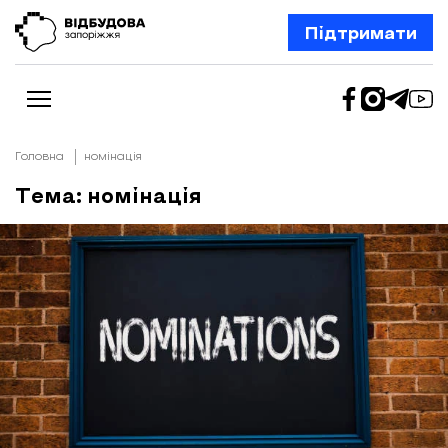
Підтримати
Головна
номінація
Тема: номінація
Новини
Відбудова Запоріжжя
Ексклюзив
Бізнес
Шлях додому
Відбудова. Життя
Колонки
Про нас
Редакційна політика