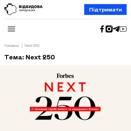
Підтримати
Головна
Next 250
Тема: Next 250
Новини
Відбудова Запоріжжя
Ексклюзив
Бізнес
Шлях додому
Відбудова. Життя
Колонки
Про нас
Редакційна політика