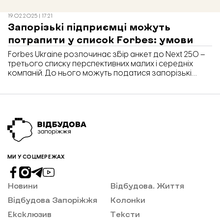
19.02.2025 | 17:21
Запорізькі підприємці можуть
потрапити у список Forbes: умови
Forbes Ukraine розпочинає збір анкет до Next 250 –
третього списку перспективних малих і середніх
компаній. До нього можуть податися запорізькі
бізнеси з річним виторгом від 10 млн грн до 1 млрд
грн.
МИ У СОЦМЕРЕЖАХ
Новини
Відбудова. Життя
Відбудова Запоріжжя
Колонки
Ексклюзив
Тексти