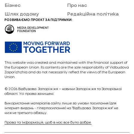
Бізнес
Про нас
Шлях додому
Редакційна політика
РОЗВИВАЄМО ПРОЕКТ ЗА ПІДТРИМКИ:
This website was created and maintained with the financial support of
the European Union. Its contents are the sole responsibility of Vidbudova
Zaporizhzhia and do not necessarily reflect the views of the European
Union.
© 2026
Відбудова. Запоріжжя – новини Запоріжжя та Запорізької
області. Усі права захищені.
Викориcтання матеріалів сайту лише за умови посилання (для
інтернет-видань - гіперпосилання) на "Відбудова. Запоріжжя" не
нижче третього абзацу.
Права та Інформація, щоб в нас все було добре.