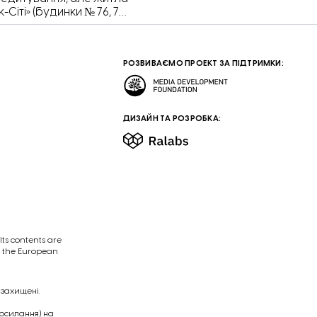
іті» (будинки № 76, 77,
 (будинок № 76 по вулиці
ректором якої є
 фінансування із
РОЗВИВАЄМО ПРОЕКТ ЗА ПІДТРИМКИ:
ДИЗАЙН ТА РОЗРОБКА:
ts contents are
of the European
 захищені.
посилання) на