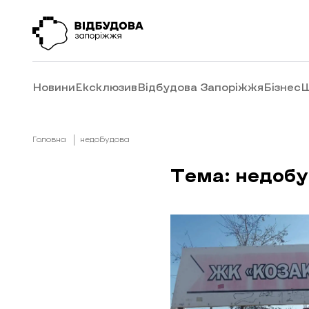
Новини
Ексклюзив
Відбудова Запоріжжя
Бізнес
Ш
Головна
недобудова
Тема: недоб