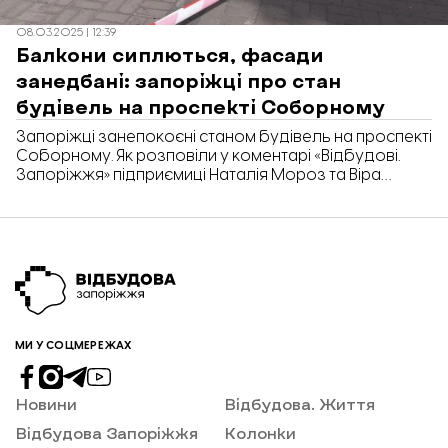
08.03.2025 | 12:39
Балкони сиплються, фасади
занедбані: запоріжці про стан
будівель на проспекті Соборному
Запоріжці занепокоєні станом будівель на проспекті
Соборному. Як розповіли у коментарі «Відбудові.
Запоріжжя» підприємиці Наталія Мороз та Віра
Муравицька, на головній вулиці міста чимало
проблем, які треба вирішувати: аварійні балкони,
занедбані фасади та засилля реклами.
МИ У СОЦМЕРЕЖАХ
Новини
Відбудова. Життя
Відбудова Запоріжжя
Колонки