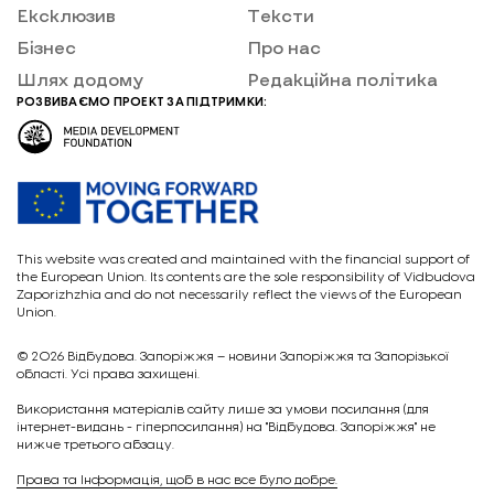
Ексклюзив
Тексти
Бізнес
Про нас
Шлях додому
Редакційна політика
РОЗВИВАЄМО ПРОЕКТ ЗА ПІДТРИМКИ:
This website was created and maintained with the financial support of
the European Union. Its contents are the sole responsibility of Vidbudova
Zaporizhzhia and do not necessarily reflect the views of the European
Union.
© 2026
Відбудова. Запоріжжя – новини Запоріжжя та Запорізької
області. Усі права захищені.
Викориcтання матеріалів сайту лише за умови посилання (для
інтернет-видань - гіперпосилання) на "Відбудова. Запоріжжя" не
нижче третього абзацу.
Права та Інформація, щоб в нас все було добре.