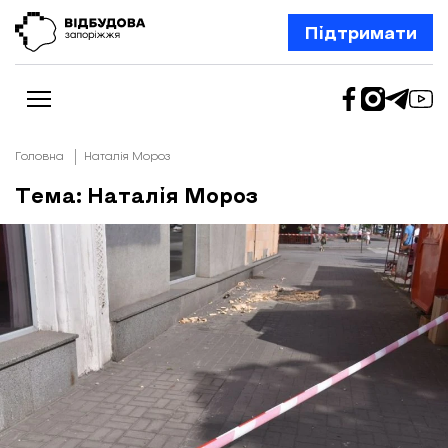
Підтримати
Головна
Наталія Мороз
Тема: Наталія Мороз
Новини
Відбудова Запоріжжя
Ексклюзив
Бізнес
Шлях додому
Відбудова. Життя
Колонки
Про нас
Редакційна політика