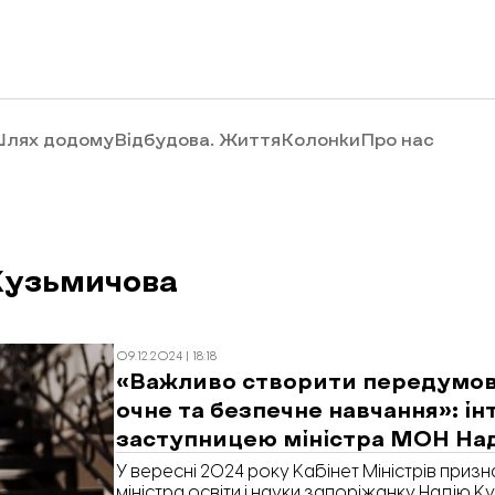
лях додому
Відбудова. Життя
Колонки
Про нас
Кузьмичова
09.12.2024 | 18:18
«Важливо створити передумов
очне та безпечне навчання»: ін
заступницею міністра МОН На
Кузьмичовою
У вересні 2024 року Кабінет Міністрів при
міністра освіти і науки запоріжанку Надію 