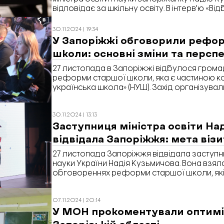
відповідає за шкільну освіту. В інтерв'ю «Ві
Надія Кузьмичова розповіла, як будівництв
допоможе повернути дітей до очного навч
30.11.2024 | 19:34
оптимізація шкільної мережі, а також як д
У Запоріжжі обговорили рефо
українську освіту для дітей в окупації.
школи: основні зміни та перс
27 листопада в Запоріжжі відбулося гром
реформи старшої школи, яка є частиною ко
українська школа» (НУШ). Захід організували
науки України у партнерстві зі Швейцарськ
DECIDE та за підтримки Запорізької обласно
30.11.2024 | 13:13
адміністрації. Про це повідомляє «Відбудов
Заступниця міністра освіти На
відвідала Запоріжжя: мета віз
27 листопада Запоріжжя відвідала заступниц
науки України Надія Кузьмичова. Вона взял
обговореннях реформи старшої школи, як
концепції «Нова українська школа» (НУШ). 
кореспондент «Відбудови. Запоріжжя».
07.11.2024 | 20:14
У МОН прокоментували оптимі
Запорізькій області