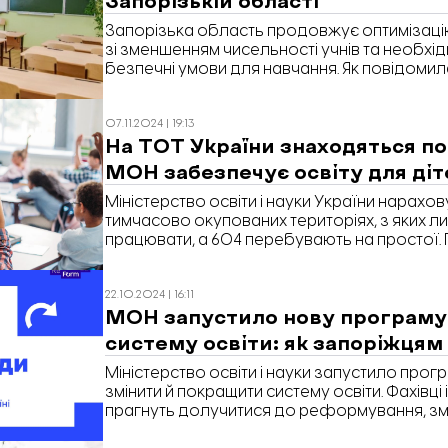
Запорізька область продовжує оптимізацію
зі зменшенням чисельності учнів та необхі
безпечні умови для навчання. Як повідомила
Запоріжжя» заступниця міністра освіти і нау
Кузьмичова, внутрішня та зовнішня міграція
07.11.2024 | 19:13
повномасштабного вторгнення призвела до
На ТОТ України знаходяться по
дітей у громадах, що змушує об’єднувати ш
МОН забезпечує освіту для діте
Міністерство освіти і науки України нарахов
тимчасово окупованих територіях, з яких 
працювати, а 604 перебувають на простої. 
Запоріжжя» розповіла заступниця міністра о
України Надія Кузьмичова.
22.10.2024 | 16:11
МОН запустило нову програму
систему освіти: як запоріжцям
Міністерство освіти і науки запустило про
змінити й покращити систему освіти. Фахівці і
прагнуть долучитися до реформування, з
практичне стажування.