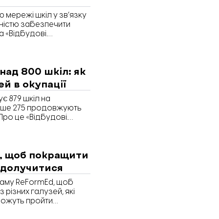
 мережі шкіл у зв’язку
дністю забезпечити
 «Відбудові.
ки України Надія
 після початку
 зниження кількості
над 800 шкіл: як
коли.
й в окупації
ує 879 шкіл на
лише 275 продовжують
Про це «Відбудові.
світи і науки
, щоб покращити
 долучитися
граму ReFormEd, щоб
з різних галузей, які
можуть пройти