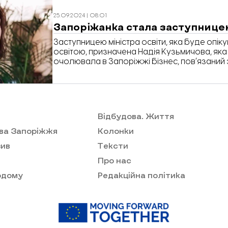
25.09.2024 | 08:01
Запоріжанка стала заступницею
Заступницею міністра освіти, яка буде опік
освітою, призначена Надія Кузьмичова, яка
очолювала в Запоріжжі бізнес, повʼязаний 
соціологічними дослідженнями, а пізніше 
приватними освітніми проєктами у Києві та Л
Відбудова. Життя
ва Запоріжжя
Колонки
ив
Тексти
Про нас
одому
Редакційна політика