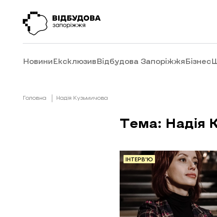
Новини
Ексклюзив
Відбудова Запоріжжя
Бізнес
Ш
Головна
Надія Кузьмичова
Тема: Надія 
ІНТЕРВ'Ю