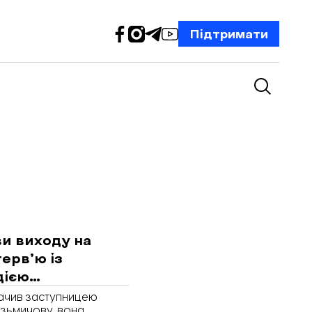
Підтримати
и виходу на
тервʼю із
дією
значив заступницею
Кузьмичову, вона