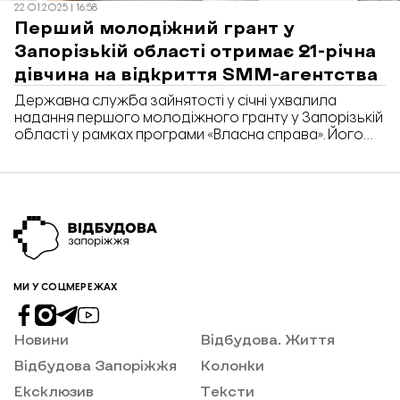
22.01.2025 | 16:58
Перший молодіжний грант у
Запорізькій області отримає 21-річна
дівчина на відкриття SMM-агентства
Державна служба зайнятості у січні ухвалила
надання першого молодіжного гранту у Запорізькій
області у рамках програми «Власна справа». Його
отримає 21-річна запоріжанка Марина Муризіна на
відкриття агентства з бренд-менеджменту. Про це
«Відбудові. Запоріжжя» повідомили у Запорізькому
обласному центрі зайнятості.
МИ У СОЦМЕРЕЖАХ
Новини
Відбудова. Життя
Відбудова Запоріжжя
Колонки
Ексклюзив
Тексти