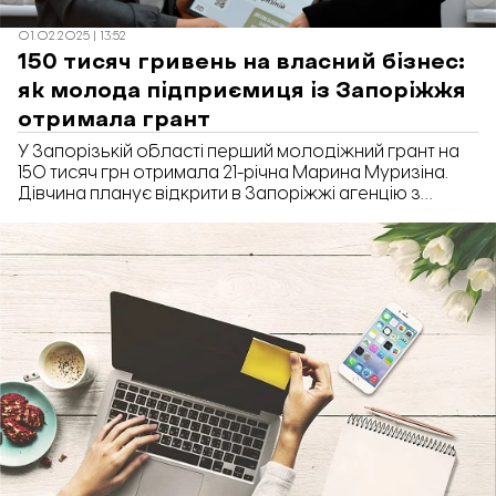
01.02.2025 | 13:52
150 тисяч гривень на власний бізнес:
як молода підприємиця із Запоріжжя
отримала грант
У Запорізькій області перший молодіжний грант на
150 тисяч грн отримала 21-річна Марина Муризіна.
Дівчина планує відкрити в Запоріжжі агенцію з
бренд-менеджменту та працювати по всій Україні. В
коментарі «Відбудові. Запоріжжя» Марина Муризіна
розповіла як подавалась на грант, що було
найскладнішим та на що варто звертати увагу при
подачі заявки.