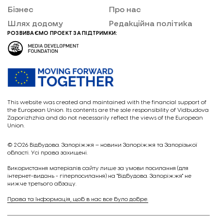
Бізнес
Про нас
Шлях додому
Редакційна політика
РОЗВИВАЄМО ПРОЕКТ ЗА ПІДТРИМКИ:
This website was created and maintained with the financial support of
the European Union. Its contents are the sole responsibility of Vidbudova
Zaporizhzhia and do not necessarily reflect the views of the European
Union.
© 2026
Відбудова. Запоріжжя – новини Запоріжжя та Запорізької
області. Усі права захищені.
Викориcтання матеріалів сайту лише за умови посилання (для
інтернет-видань - гіперпосилання) на "Відбудова. Запоріжжя" не
нижче третього абзацу.
Права та Інформація, щоб в нас все було добре.