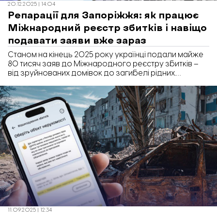
20.12.2025 | 14:04
Репарації для Запоріжжя: як працює
Міжнародний реєстр збитків і навіщо
подавати заяви вже зараз
Станом на кінець 2025 року українці подали майже
80 тисяч заяв до Міжнародного реєстру збитків –
від зруйнованих домівок до загибелі рідних.
Фактично Реєстр лише фіксує факт російського
злочину, а теоретично – за кожною заявою в
майбутньому мають бути виплачені компенсації.
Однак, для прифронтового Запоріжжя подача заяв
до Реєстру – це не формальність, а спосіб зробити
свої втрати видимими. «Відбудова. Запоріжжя»
розібралася, як працює Реєстр, чому попри
масштаб руйнувань заяв подано так мало, звідки
братимуть кошти на компенсації та чому важливо не
відкладати подачу.
11.09.2025 | 12:34