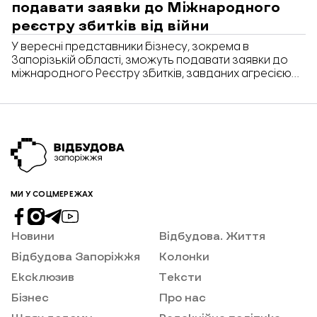
подавати заявки до Міжнародного
реєстру збитків від війни
У вересні представники бізнесу, зокрема в
Запорізькій області, зможуть подавати заявки до
міжнародного Реєстру збитків, завданих агресією
РФ проти України. Про це розповів виконавчий
директор реєстру Маркіян Ключковський у
коментарі Delo.ua.
МИ У СОЦМЕРЕЖАХ
Новини
Відбудова. Життя
Відбудова Запоріжжя
Колонки
Ексклюзив
Тексти
Бізнес
Про нас