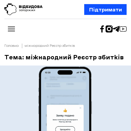
Підтримати
Головна
міжнародний Реєстр збитків
Тема: міжнародний Реєстр збитків
Новини
Відбудова Запоріжжя
Ексклюзив
Бізнес
Шлях додому
Відбудова. Життя
Колонки
Про нас
Редакційна політика