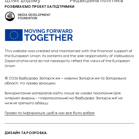
Шлях додому
Редакційна політика
РОЗВИВАЄМО ПРОЕКТ ЗА ПІДТРИМКИ:
This website was created and maintained with the financial support of
the European Union. Its contents are the sole responsibility of Vidbudova
Zaporizhzhia and do not necessarily reflect the views of the European
Union.
© 2026
Відбудова. Запоріжжя – новини Запоріжжя та Запорізької
області. Усі права захищені.
Викориcтання матеріалів сайту лише за умови посилання (для
інтернет-видань - гіперпосилання) на "Відбудова. Запоріжжя" не
нижче третього абзацу.
Права та Інформація, щоб в нас все було добре.
ДИЗАЙН ТА РОЗРОБКА: