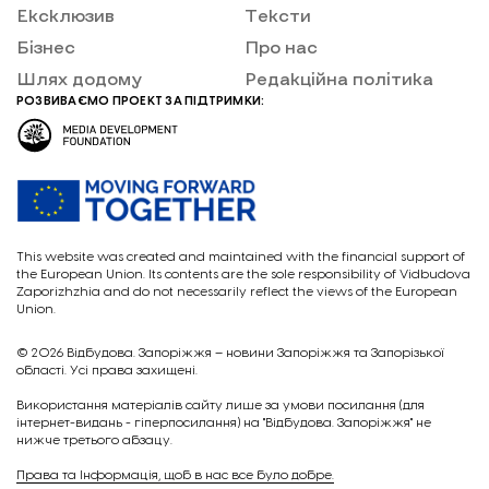
Ексклюзив
Тексти
Бізнес
Про нас
Шлях додому
Редакційна політика
РОЗВИВАЄМО ПРОЕКТ ЗА ПІДТРИМКИ:
This website was created and maintained with the financial support of
the European Union. Its contents are the sole responsibility of Vidbudova
Zaporizhzhia and do not necessarily reflect the views of the European
Union.
© 2026
Відбудова. Запоріжжя – новини Запоріжжя та Запорізької
області. Усі права захищені.
Викориcтання матеріалів сайту лише за умови посилання (для
інтернет-видань - гіперпосилання) на "Відбудова. Запоріжжя" не
нижче третього абзацу.
Права та Інформація, щоб в нас все було добре.