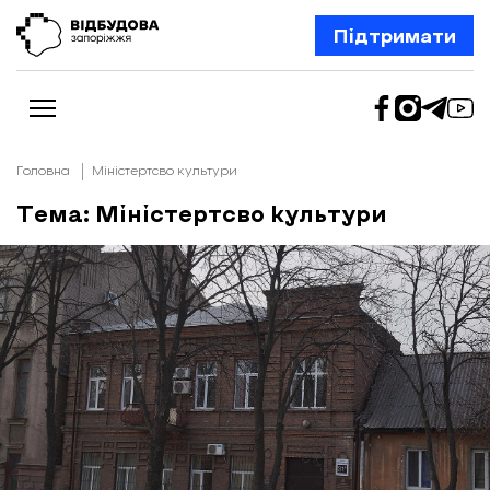
Підтримати
Головна
Міністертсво культури
Тема: Міністертсво культури
Новини
Відбудова Запоріжжя
Ексклюзив
Бізнес
Шлях додому
Відбудова. Життя
Колонки
Про нас
Редакційна політика