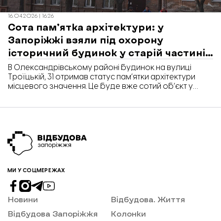
16.04.2026 | 16:26
Сота пам’ятка архітектури: у
Запоріжжі взяли під охорону
історичний будинок у старій частині
міста
В Олександрівському районі будинок на вулиці
Троїцькій, 31 отримав статус пам’ятки архітектури
місцевого значення. Це буде вже сотий об’єкт у
Запоріжжі з таким статусом. Про це повідомили у
відділі охорони культурної спадщини Запорізької
міськради.
МИ У СОЦМЕРЕЖАХ
Новини
Відбудова. Життя
Відбудова Запоріжжя
Колонки