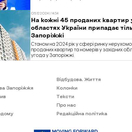
05.12.2024 | 14:34
На кожні 45 проданих квартир 
областях України припадає тіль
Запоріжжі
Станом на 2024 рік у сфері ринку нерухомос
проданих квартир та номерів у західних обл
угода у Запоріжжі.
Відбудова. Життя
ва Запоріжжя
Колонки
ив
Тексти
Про нас
одому
Редакційна політика