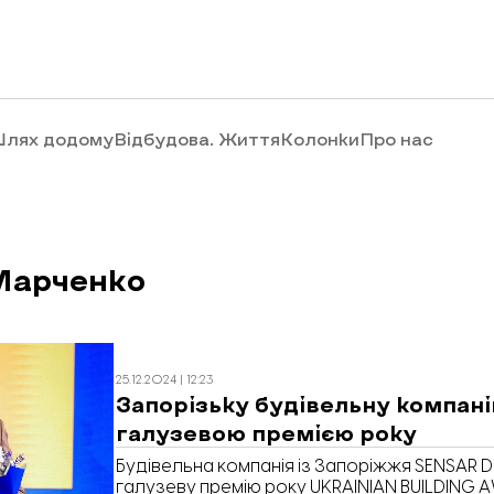
лях додому
Відбудова. Життя
Колонки
Про нас
Марченко
25.12.2024 | 12:23
Запорізьку будівельну компан
галузевою премією року
Будівельна компанія із Запоріжжя SENSAR
галузеву премію року UKRAINIAN BUILDING 