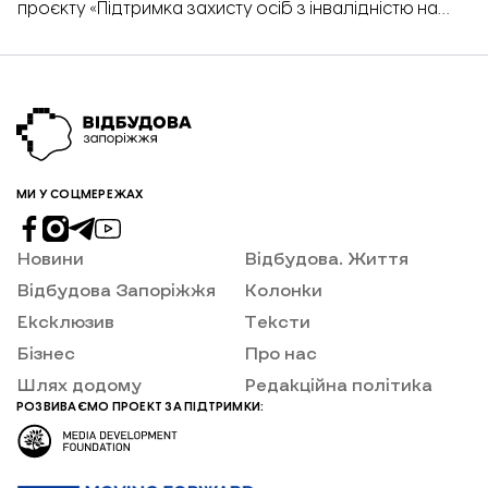
проєкту «Підтримка захисту осіб з інвалідністю на
деокупованих територіях». Серед запропонованих
ініціатив було виділено: створення простору
первинної психологічної допомоги для людей з
інвалідністю та ВПО, надання консультативних
послуг батькам дітей з аутизмом, профорієнтація
молоді з аутизмом та створення збірника казок з
мінної безпеки […]
МИ У СОЦМЕРЕЖАХ
Новини
Відбудова. Життя
Відбудова Запоріжжя
Колонки
Ексклюзив
Тексти
Бізнес
Про нас
Шлях додому
Редакційна політика
РОЗВИВАЄМО ПРОЕКТ ЗА ПІДТРИМКИ: