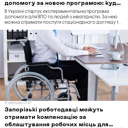
допомогу за новою програмою: куди
звертатися
В Україні стартує експериментальна програма
допомоги для ВПО та людей з інвалідністю. За нею
можна отримати послуги стаціонарного догляду та
підтриманого проживання. Програма доступна по
всій країні, включно із Запоріжжям. А відповідатиме
за її реалізацію місцева влада.
17.09.2024 | 17:27
Запорізькі роботодавці можуть
отримати компенсацію за
облаштування робочих місць для