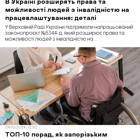
В Україні розширять права та
можливості людей з інвалідністю на
працевлаштування: деталі
У Верховній Раді України підтримали напрацьований
законопроєкт №5344-д, який розширює права та
можливості людей з інвалідністю на
працевлаштування. Він передбачає надання
соціального супровіду та професійної адаптації
для людей з інвалідністю тощо. Про це «Відбудова.
Запоріжжя» повідомляє з посиланням на
законопроєкт №5344-д.
09.10.2024 | 12:30
ТОП-10 порад, як запорізьким