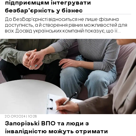
підприємцям інтегрувати
безбар’єрність у бізнес
До безбар'єрністі відноситься не лише фізична
доступність, а й створення рівних можливостей для
всіх. Досвід українських компаній показує, що її
впровадження може починатися з малих кроків, які
не потребують великих вкладень. Про це говорили
на дискусійному клубі Havas Talks, передає
«Відбудова. Запоріжжя».
20.09.2024 | 10:28
Запорізькі ВПО та люди з
інвалідністю можуть отримати