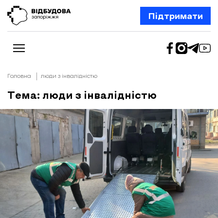
Підтримати
Головна
люди з інвалідністю
Тема: люди з інвалідністю
Новини
Відбудова Запоріжжя
Ексклюзив
Бізнес
Шлях додому
Відбудова. Життя
Колонки
Про нас
Редакційна політика