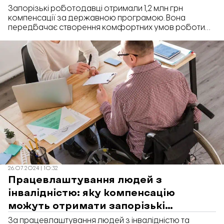
людей з інвалідністю: які умови
Запорізькі роботодавці отримали 1,2 млн грн
компенсації за державною програмою. Вона
передбачає створення комфортних умов роботи
для людей з інвалідністю.
26.07.2024 | 10:32
Працевлаштування людей з
інвалідністю: яку компенсацію
можуть отримати запорізькі
роботодавці
За працевлаштування людей з інвалідністю та