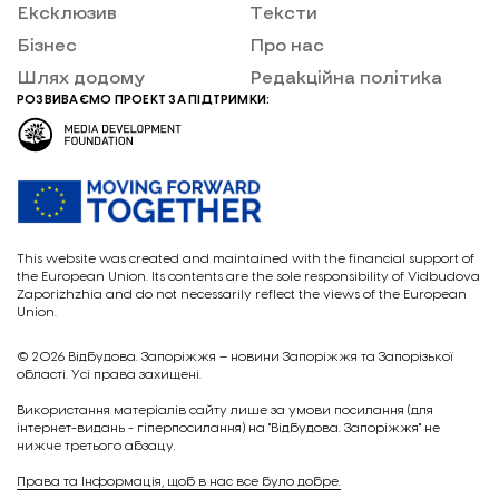
Ексклюзив
Тексти
Бізнес
Про нас
Шлях додому
Редакційна політика
РОЗВИВАЄМО ПРОЕКТ ЗА ПІДТРИМКИ:
This website was created and maintained with the financial support of
the European Union. Its contents are the sole responsibility of Vidbudova
Zaporizhzhia and do not necessarily reflect the views of the European
Union.
© 2026
Відбудова. Запоріжжя – новини Запоріжжя та Запорізької
області. Усі права захищені.
Викориcтання матеріалів сайту лише за умови посилання (для
інтернет-видань - гіперпосилання) на "Відбудова. Запоріжжя" не
нижче третього абзацу.
Права та Інформація, щоб в нас все було добре.