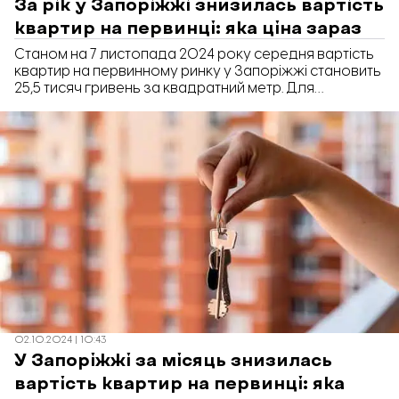
За рік у Запоріжжі знизилась вартість
квартир на первинці: яка ціна зараз
Станом на 7 листопада 2024 року середня вартість
квартир на первинному ринку у Запоріжжі становить
25,5 тисяч гривень за квадратний метр. Для
порівняння, у листопаді 2023 року їх ціна була 30
тисяч гривень за м2.
02.10.2024 | 10:43
У Запоріжжі за місяць знизилась
вартість квартир на первинці: яка