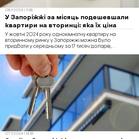
08.11.2024 | 11:58
У Запоріжжі за місяць подешевшали
квартири на вторинці: яка їх ціна
У жовтні 2024 року однокімнатну квартиру на
вторинному ринку у Запоріжжі можна було
придбати у середньому за 17 тисяч доларів,
двокімнатну – за 24 тисячі доларів. Це дешевше, ніж
у минулому місяці. Вартість не змінилась лише на
трикімнатне житло: у вересні та жовтні його ціна
складала 35 тисяч доларів.
07.11.2024 | 14:35