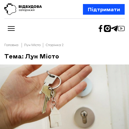
Підтримати
Головна
Лун Місто
Сторінка 2
Тема: Лун Місто
Новини
Відбудова Запоріжжя
Ексклюзив
Бізнес
Шлях додому
Відбудова. Життя
Колонки
Про нас
Редакційна політика