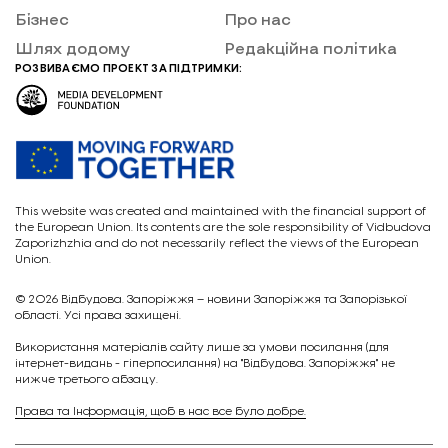
Бізнес
Про нас
Шлях додому
Редакційна політика
РОЗВИВАЄМО ПРОЕКТ ЗА ПІДТРИМКИ:
This website was created and maintained with the financial support of
the European Union. Its contents are the sole responsibility of Vidbudova
Zaporizhzhia and do not necessarily reflect the views of the European
Union.
© 2026
Відбудова. Запоріжжя – новини Запоріжжя та Запорізької
області. Усі права захищені.
Викориcтання матеріалів сайту лише за умови посилання (для
інтернет-видань - гіперпосилання) на "Відбудова. Запоріжжя" не
нижче третього абзацу.
Права та Інформація, щоб в нас все було добре.