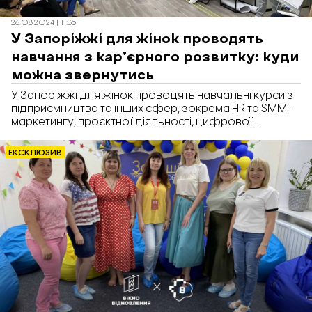
26.08.2024 | 11:35
У Запоріжжі для жінок проводять
навчання з карʼєрного розвитку: куди
можна звернутись
У Запоріжжі для жінок проводять навчальні курси з
підприємництва та інших сфер, зокрема HR та SMM-
маркетингу, проєктної діяльності, цифрової
грамотності тощо. Про це у коментарі розповіла
Людмила Остапенко, менеджерка безпечного
ЕКСКЛЮЗИВ
простору Благодійного Фонду «Схід SOS» у
Запоріжжі.