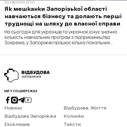
20.08.2024 | 22:20
Як мешканки Запорізької області
навчаються бізнесу та долають перші
труднощі на шляху до власної справи
На сьогодні для українців та українок існує значна
кількість навчальних програм з підприємництва.
Зокрема, у Запоріжжі працює кілька локальних
ініціатив для тих, хто хоче запустити свій бізнес з нуля
або перезапустити його. «Відбудова. Запоріжжя»
розбиралася, які є можливості для навчання бізнесу
у Запоріжжі та області, хто є слухачами цих курсів,
які проєкти вони планують або реалізовують та які є
труднощі в навчанні та на перших етапах.
МИ У СОЦМЕРЕЖАХ
Новини
Відбудова. Життя
Відбудова Запоріжжя
Колонки
Ексклюзив
Тексти