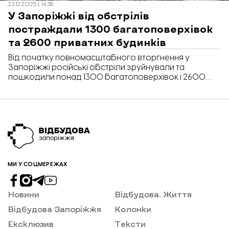
23.12.2025 | 14:38
У Запоріжжі від обстрілів
постраждали 1300 багатоповерхівок
та 2600 приватних будинків
Від початку повномасштабного вторгнення у
Запоріжжі російські обстріли зруйнували та
пошкодили понад 1300 багатоповерхівок і 2600
будинків у приватному секторі. Про це повідомив
керівник Запорізької обласної військової
адміністрації Іван Федоров.
МИ У СОЦМЕРЕЖАХ
Новини
Відбудова. Життя
Відбудова Запоріжжя
Колонки
Ексклюзив
Тексти