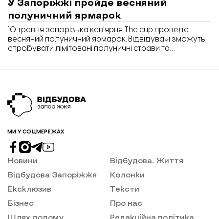
У Запоріжжі пройде весняний
полуничний ярмарок
10 травня запорізька кав'ярня The cup проведе
весняний полуничний ярмарок. Відвідувачі зможуть
спробувати лімітовані полуничні страви та
сфотографуватися на полароїд. Також учасники
підтримають збір на ЗСУ.
МИ У СОЦМЕРЕЖАХ
Новини
Відбудова. Життя
Відбудова Запоріжжя
Колонки
Ексклюзив
Тексти
Бізнес
Про нас
Шлях додому
Редакційна політика