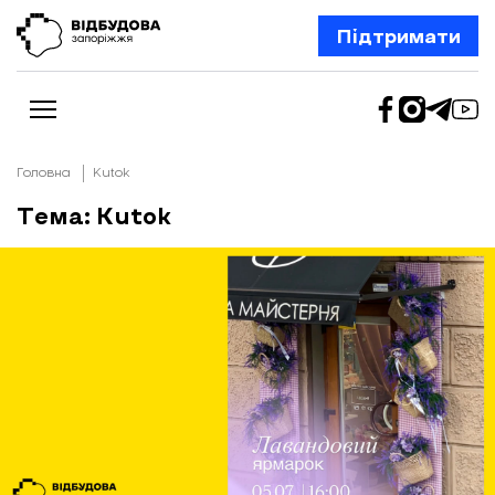
Підтримати
Головна
Кutok
Тема: Кutok
Новини
Відбудова Запоріжжя
Ексклюзив
Бізнес
Шлях додому
Відбудова. Життя
Колонки
Про нас
Редакційна політика