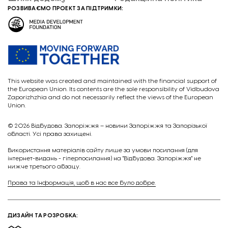
РОЗВИВАЄМО ПРОЕКТ ЗА ПІДТРИМКИ:
This website was created and maintained with the financial support of
the European Union. Its contents are the sole responsibility of Vidbudova
Zaporizhzhia and do not necessarily reflect the views of the European
Union.
© 2026
Відбудова. Запоріжжя – новини Запоріжжя та Запорізької
області. Усі права захищені.
Викориcтання матеріалів сайту лише за умови посилання (для
інтернет-видань - гіперпосилання) на "Відбудова. Запоріжжя" не
нижче третього абзацу.
Права та Інформація, щоб в нас все було добре.
ДИЗАЙН ТА РОЗРОБКА: