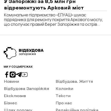
У Запоріжжі за 8,5 млн грн
відремонтують Арковий міст
Комунальне підприємство «ЕЛУАШ» шукає
підрядника для ремонту покриття Аркового мосту,
що сполучає правий берег Запоріжжя та острів
Хортиця. Коштуватиме ремонт 8,5 млн грн. Про це
йдеться у тендері на Prozorro.
МИ У СОЦМЕРЕЖАХ
Новини
Відбудова. Життя
Відбудова Запоріжжя
Колонки
Ексклюзив
Тексти
Бізнес
Про нас
Шлях додому
Редакційна політика