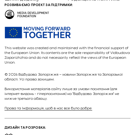
РОЗВИВАЄМО ПРОЕКТ ЗА ПІДТРИМКИ:
This website was created and maintained with the financial support of
the European Union. Its contents are the sole responsibility of Vidbudova
Zaporizhzhia and do not necessarily reflect the views of the European
Union.
© 2026
Відбудова. Запоріжжя – новини Запоріжжя та Запорізької
області. Усі права захищені.
Викориcтання матеріалів сайту лише за умови посилання (для
інтернет-видань - гіперпосилання) на "Відбудова. Запоріжжя" не
нижче третього абзацу.
Права та Інформація, щоб в нас все було добре.
ДИЗАЙН ТА РОЗРОБКА: