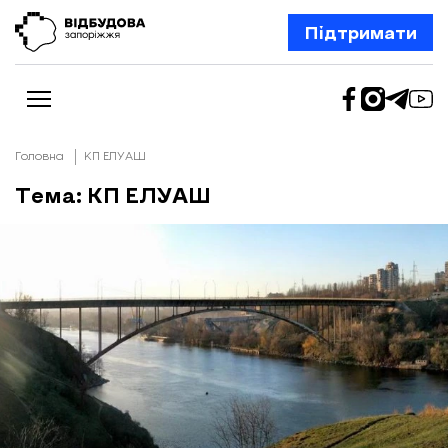
Підтримати
Головна
КП ЕЛУАШ
Тема: КП ЕЛУАШ
Новини
Відбудова Запоріжжя
Ексклюзив
Бізнес
Шлях додому
Відбудова. Життя
Колонки
Про нас
Редакційна політика