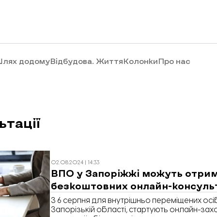
лях додому
Відбудова. Життя
Колонки
Про нас
ьтації
02.08.2024 | 14:33
ВПО у Запоріжжі можуть отри
безкоштовних онлайн-консуль
З 6 серпня для внутрішньо переміщених осі
Запорізькій області, стартують онлайн-за