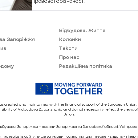
правової обізнаності.
Відбудова. Життя
ва Запоріжжя
Колонки
ив
Тексти
Про нас
одому
Редакційна політика
as created and maintained with the financial support of the European Union. I
nsibility of Vidbudova Zaporizhzhia and do not necessarily reflect the views 
Union.
ідбудова. Запоріжжя – новини Запоріжжя та Запорізької області. Усі права
 матеріалів сайту лише за умови посилання (для інтернет-видань - гіпер