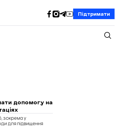
Підтримати
мати допомогу на
таціях
б, зокрема у
ходи для підвищення