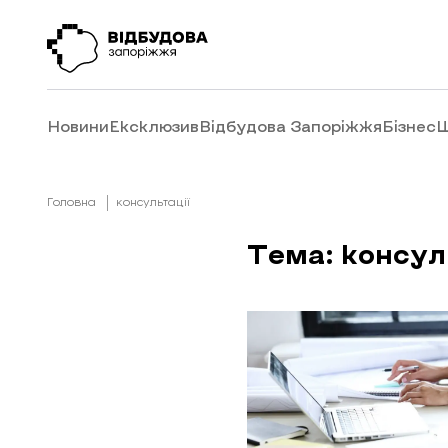
Новини
Ексклюзив
Відбудова Запоріжжя
Бізнес
Ш
Головна
консультації
Тема: консул