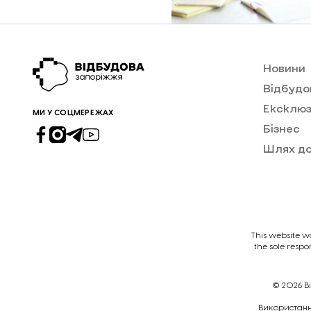
Новини
Відбудо
Ексклюз
МИ У СОЦМЕРЕЖАХ
Бізнес
Шлях д
This website w
the sole respo
© 2026
В
Викориcтання