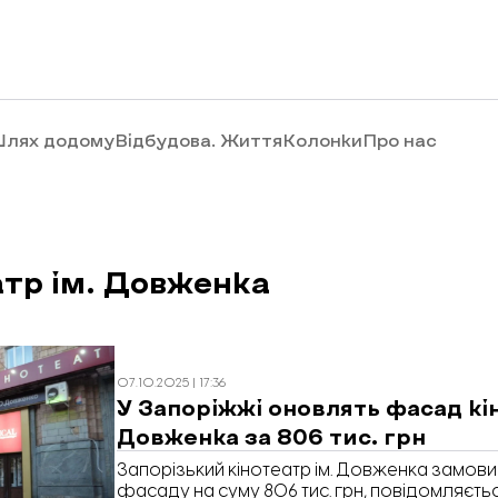
лях додому
Відбудова. Життя
Колонки
Про нас
атр ім. Довженка
07.10.2025 | 17:36
У Запоріжжі оновлять фасад кі
Довженка за 806 тис. грн
Запорізький кінотеатр ім. Довженка замови
фасаду на суму 806 тис. грн, повідомляєтьс