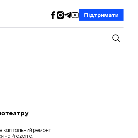
Підтримати
нотеатру
в капітальний ремонт
я на Prozorro.