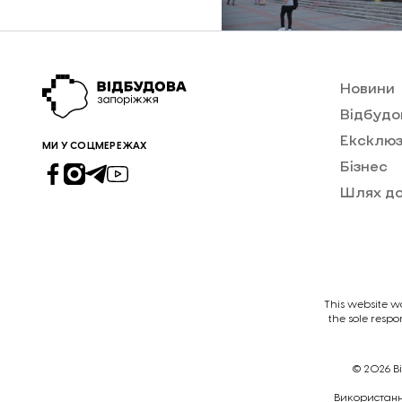
Новини
Відбудо
Ексклюз
МИ У СОЦМЕРЕЖАХ
Бізнес
Шлях д
This website w
the sole respo
© 2026
В
Викориcтання