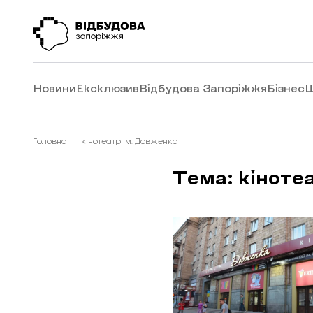
Новини
Ексклюзив
Відбудова Запоріжжя
Бізнес
Ш
Головна
кінотеатр ім. Довженка
Тема: кіноте