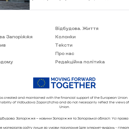
Відбудова. Життя
ва Запоріжжя
Колонки
ив
Тексти
Про нас
одому
Редакційна політика
as created and maintained with the financial support of the European Union. I
nsibility of Vidbudova Zaporizhzhia and do not necessarily reflect the views 
Union.
ідбудова. Запоріжжя – новини Запоріжжя та Запорізької області. Усі права
 матеріалів сайту лише за умови посилання (для інтернет-видань - гіпер