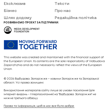
Ексклюзив
Тексти
Бізнес
Про нас
Шлях додому
Редакційна політика
РОЗВИВАЄМО ПРОЕКТ ЗА ПІДТРИМКИ:
This website was created and maintained with the financial support of
the European Union. Its contents are the sole responsibility of Vidbudova
Zaporizhzhia and do not necessarily reflect the views of the European
Union.
© 2026
Відбудова. Запоріжжя – новини Запоріжжя та Запорізької
області. Усі права захищені.
Викориcтання матеріалів сайту лише за умови посилання (для
інтернет-видань - гіперпосилання) на "Відбудова. Запоріжжя" не
нижче третього абзацу.
Права та Інформація, щоб в нас все було добре.