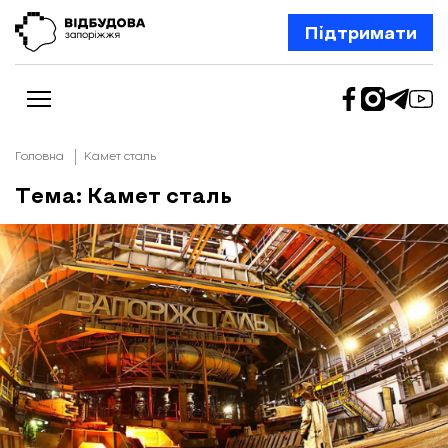
Підтримати
Головна
Камет сталь
Тема: Камет сталь
Новини
Відбудова Запоріжжя
Ексклюзив
Бізнес
Шлях додому
Відбудова. Життя
Колонки
Про нас
Редакційна політика