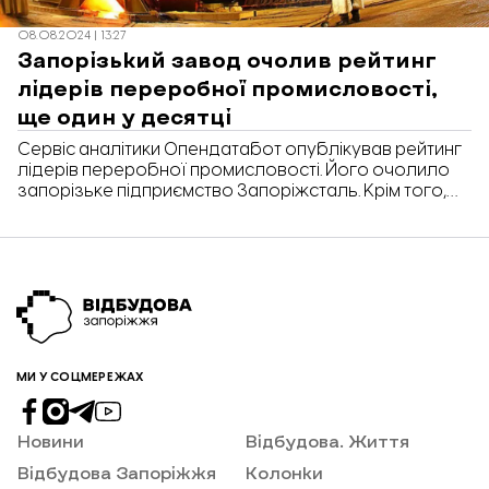
08.08.2024 | 13:27
Запорізький завод очолив рейтинг
лідерів переробної промисловості,
ще один у десятці
Сервіс аналітики Опендатабот опублікував рейтинг
лідерів переробної промисловості. Його очолило
запорізьке підприємство Запоріжсталь. Крім того,
завод Запоріжкокс увійшов у першу десятку
рейтингу, отримавши 9 місце.
МИ У СОЦМЕРЕЖАХ
Новини
Відбудова. Життя
Відбудова Запоріжжя
Колонки