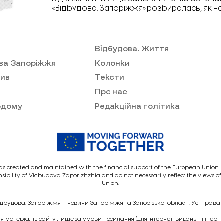
«Відбудова. Запоріжжя» розбиралась, як 
впливає інфляція, вік, стать, регіон прожива
Запоріжжі мали найбільше зростання зарпл
Відбудова. Життя
ва Запоріжжя
Колонки
ив
Тексти
Про нас
одому
Редакційна політика
as created and maintained with the financial support of the European Union. I
nsibility of Vidbudova Zaporizhzhia and do not necessarily reflect the views 
Union.
ідбудова. Запоріжжя – новини Запоріжжя та Запорізької області. Усі права
 матеріалів сайту лише за умови посилання (для інтернет-видань - гіпер