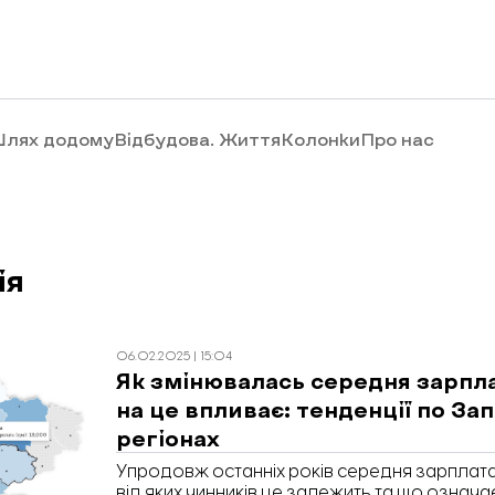
лях додому
Відбудова. Життя
Колонки
Про нас
ія
06.02.2025 | 15:04
Як змінювалась середня зарплат
на це впливає: тенденції по За
регіонах
Упродовж останніх років середня зарплата 
від яких чинників це залежить та що означа