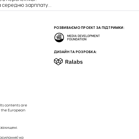
на середню зарплату
ння та які професії в
ати в 2024 році.
РОЗВИВАЄМО ПРОЕКТ ЗА ПІДТРИМКИ:
ДИЗАЙН ТА РОЗРОБКА:
ts contents are
of the European
 захищені.
посилання) на