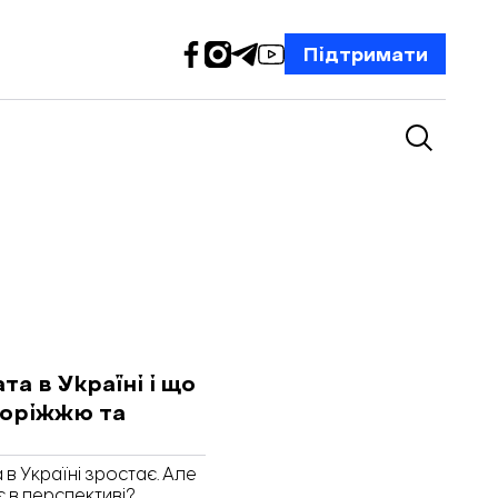
Підтримати
а в Україні і що
поріжжю та
в Україні зростає. Але
є в перспективі?