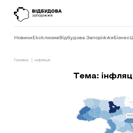
Новини
Ексклюзив
Відбудова Запоріжжя
Бізнес
Ш
Головна
інфляція
Тема: інфляц