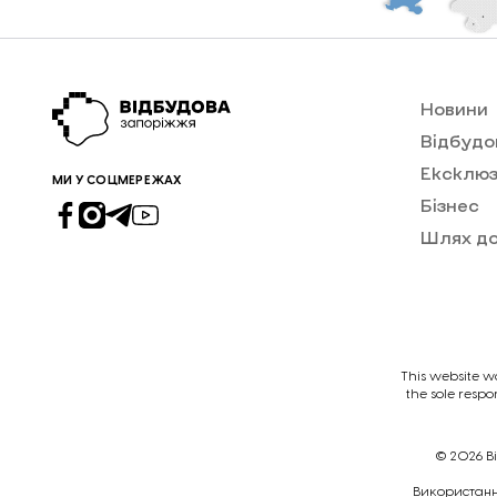
Новини
Відбудо
Ексклюз
МИ У СОЦМЕРЕЖАХ
Бізнес
Шлях д
This website w
the sole respo
© 2026
В
Викориcтання