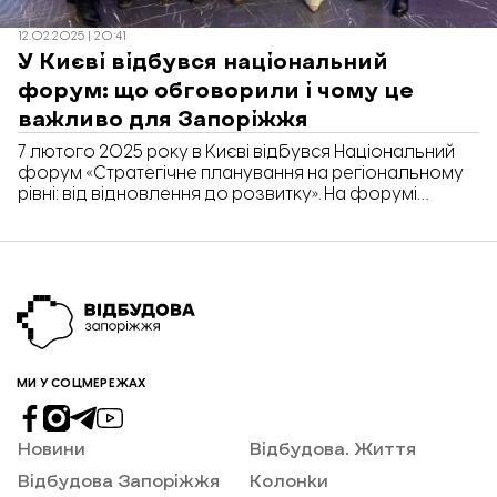
12.02.2025 | 20:41
У Києві відбувся національний
форум: що обговорили і чому це
важливо для Запоріжжя
7 лютого 2025 року в Києві відбувся Національний
форум «Стратегічне планування на регіональному
рівні: від відновлення до розвитку». На форумі
підсумували серію стратегічних сесій, що
відбувались протягом повоєнних років в різних
регіонах країни. Про це «Відбудові. Запоріжжя»
розповів директор Агенції регіонального розвитку
Запорізької області Аскад Ашурбеков.
МИ У СОЦМЕРЕЖАХ
Новини
Відбудова. Життя
Відбудова Запоріжжя
Колонки