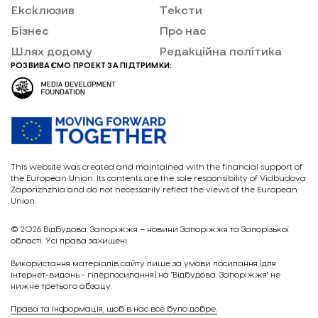
Ексклюзив
Тексти
Бізнес
Про нас
Шлях додому
Редакційна політика
РОЗВИВАЄМО ПРОЕКТ ЗА ПІДТРИМКИ:
This website was created and maintained with the financial support of
the European Union. Its contents are the sole responsibility of Vidbudova
Zaporizhzhia and do not necessarily reflect the views of the European
Union.
© 2026
Відбудова. Запоріжжя – новини Запоріжжя та Запорізької
області. Усі права захищені.
Викориcтання матеріалів сайту лише за умови посилання (для
інтернет-видань - гіперпосилання) на "Відбудова. Запоріжжя" не
нижче третього абзацу.
Права та Інформація, щоб в нас все було добре.