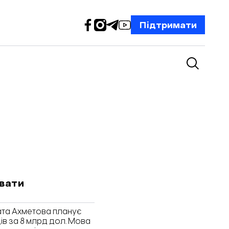
Підтримати
вати
ната Ахметова планує
ів за 8 млрд дол. Мова