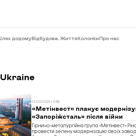
лях додому
Відбудова. Життя
Колонки
Про нас
 Ukraine
13.03.2025 | 11:55
«Метінвест» планує модернізу
«Запоріжсталь» після війни
Гірничо-металургійна група «Метінвест» Рі
провести зелену модернізацію своїх завод