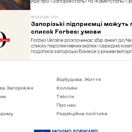
йде про «Запоріжсталь» та «Каметсталь». П
LIGA.net з посиланням на Forbes.
19.02.2025 | 17:21
Запорізькі підприємці можуть 
список Forbes: умови
Forbes Ukraine розпочинає збір анкет до Ne
списку перспективних малих і середніх ком
податися запорізькі бізнеси з річним виторго
млрд грн.
Відбудова. Життя
ва Запоріжжя
Колонки
ив
Тексти
Про нас
одому
Редакційна політика