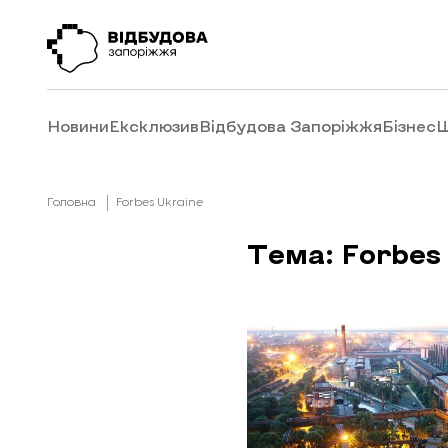
Новини
Ексклюзив
Відбудова Запоріжжя
Бізнес
Ш
Головна
Forbes Ukraine
Тема: Forbes