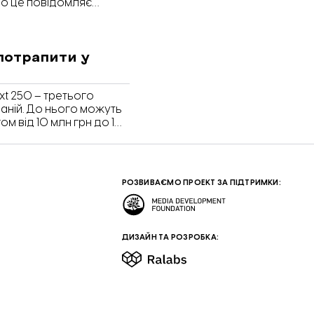
ро це повідомляє
потрапити у
xt 250 – третього
паній. До нього можуть
м від 10 млн грн до 1
РОЗВИВАЄМО ПРОЕКТ ЗА ПІДТРИМКИ:
ДИЗАЙН ТА РОЗРОБКА: